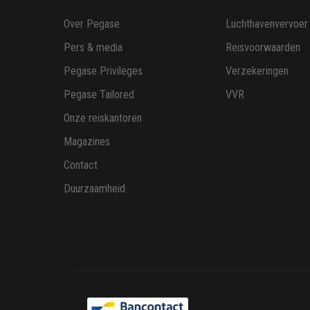
Over Pegase
Luchthavenvervoer
Pers & media
Reisvoorwaarden
Pegase Privileges
Verzekeringen
Pegase Tailored
VVR
Onze reiskantoren
Magazines
Contact
Duurzaamheid