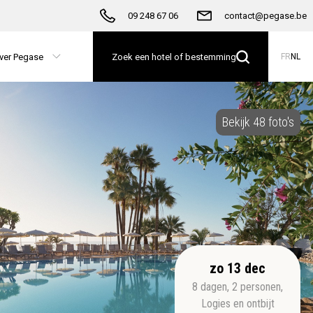
09 248 67 06
contact@pegase.be
ver Pegase
Zoek een hotel of bestemming
FR
NL
Bekijk 48 foto's
zo 13 dec
8
dagen
,
2
personen
,
Logies en ontbijt