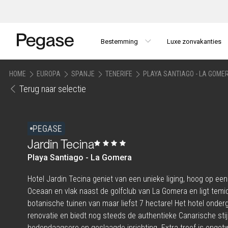
Bestemming
Luxe zonvakanties
HOME
EUROPA
SPANJE
TENERIFE
PLAYA SANTIAGO - LA GOME
Terug naar selectie
PEGASE
Jardin Tecina
Playa Santiago - La Gomera
Hotel Jardin Tecina geniet van een unieke liging, hoog op een
Oceaan en vlak naast de golfclub van La Gomera en ligt temi
botanische tuinen van maar liefst 7 hectare! Het hotel onderg
renovatie en biedt nog steeds de authentieke Canarische stij
hedendaagsere en geslaagde inrichting. Extra troef is ongetw