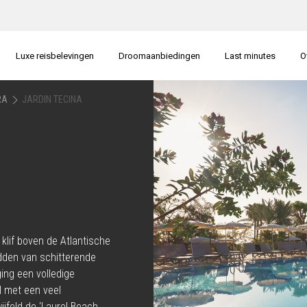
Luxe reisbelevingen
Droomaanbiedingen
Last minutes
O
RA
JARDIN TECINA
 klif boven de Atlantische
dden van schitterende
ing een volledige
l met een veel
ijfeld de ‘Laurel Beach