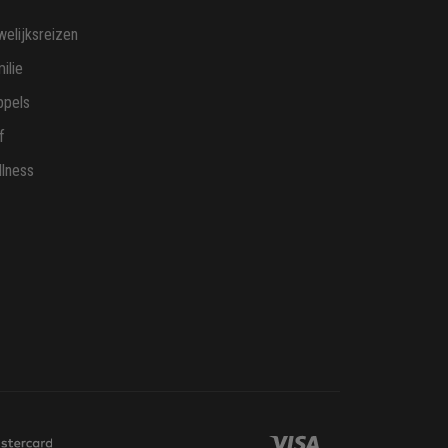
elijksreizen
ilie
ppels
f
lness