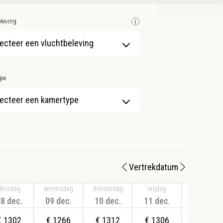
leving
ecteer een vluchtbeleving
pe
ecteer een kamertype
Vertrekdatum
dinsdag
woensdag
donderdag
vrijdag
zaterdag
8 dec.
09 dec.
10 dec.
11 dec.
12 dec.
€
1302
€
1266
€
1312
€
1306
€
1255