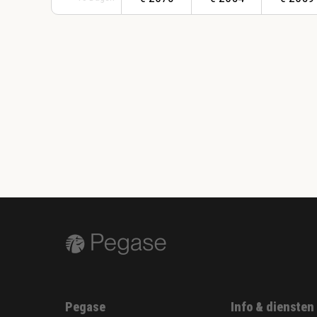
Pegase
Info & diensten