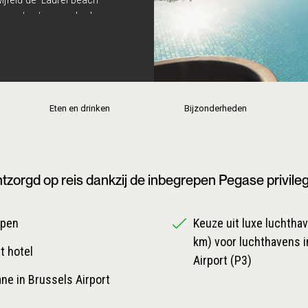
t en zoutwaterzwembad.
 op zoek zijn naar dat
edeelte waar ultieme rust
met een verblijf op
Eten en drinken
Bijzonderheden
tzorgd op reis dankzij de inbegrepen Pegase privile
epen
Keuze uit luxe luchthave
km) voor luchthavens i
t hotel
Airport (P3)
ane in Brussels Airport