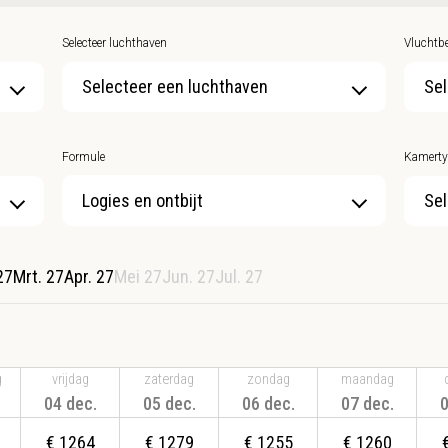
Selecteer luchthaven
Vluchtbe
Selecteer een luchthaven
Sel
Formule
Kamerty
Sel
27
Mrt. 27
Apr. 27
Mei 27
Jun. 27
Jul. 27
g
vrijdag
zaterdag
zondag
maandag
04 dec.
05 dec.
06 dec.
07 dec.
0
€
1264
€
1279
€
1255
€
1260