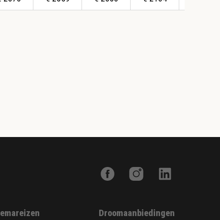
emareizen
Droomaanbiedingen