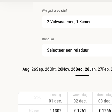
Wie gaat er op reis?
2 Volwassenen, 1 Kamer
Reisduur
Selecteer een reisduur
Aug. 26
Sep. 26
Okt. 26
Nov. 26
Dec. 26
Jan. 27
Feb. 
dinsdag
woensdag
donderda
2026
01 dec.
02 dec.
03 dec.
€
1302
€
1261
€
1266
6
Dagen