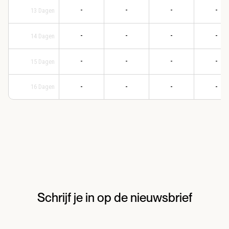
-
-
-
-
13
Dagen
-
-
-
-
14
Dagen
-
-
-
-
15
Dagen
-
-
-
-
16
Dagen
Schrijf je in op de nieuwsbrief