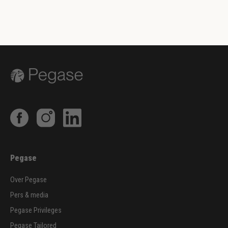
Pegase
Over Pegase
Pers & media
Pegase Privileges
Pegase Tailored