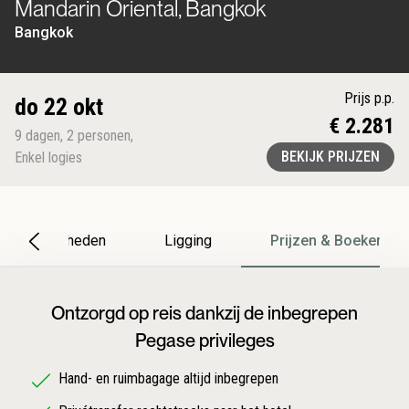
Mandarin Oriental, Bangkok
Bangkok
Prijs p.p.
do 22 okt
€ 2.281
9
dagen
,
2
personen
,
BEKIJK PRIJZEN
Enkel logies
Bijzonderheden
Ligging
Prijzen & Boeken
Ontzorgd op reis dankzij de inbegrepen
Pegase privileges
Hand- en ruimbagage altijd inbegrepen