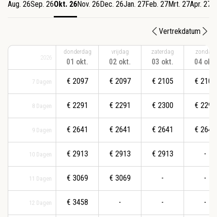
Aug. 26
Sep. 26
Okt. 26
Nov. 26
Dec. 26
Jan. 27
Feb. 27
Mrt. 27
Apr. 27
M
Vertrekdatum
donderdag
vrijdag
zaterdag
zondag
2026
01 okt.
02 okt.
03 okt.
04 okt.
€
2097
€
2097
€
2105
€
2105
7
Dagen
€
2291
€
2291
€
2300
€
2291
8
Dagen
€
2641
€
2641
€
2641
€
2641
9
Dagen
€
2913
€
2913
€
2913
-
10
Dagen
€
3069
€
3069
-
-
11
Dagen
€
3458
-
-
-
12
Dagen