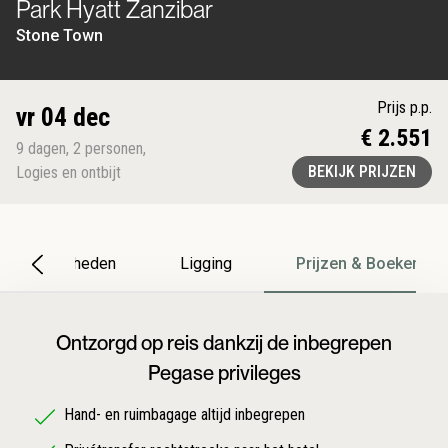
Park Hyatt Zanzibar
Stone Town
Prijs p.p.
vr 04 dec
€ 2.551
9
dagen
,
2
personen
,
BEKIJK PRIJZEN
Logies en ontbijt
Bijzonderheden
Ligging
Prijzen & Boeken
Ontzorgd op reis dankzij de inbegrepen
Pegase privileges
Hand- en ruimbagage altijd inbegrepen