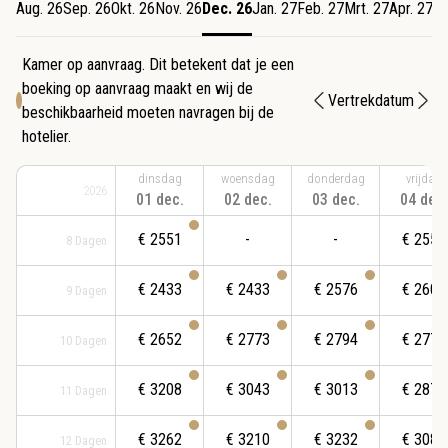
Aug. 26
Sep. 26
Okt. 26
Nov. 26
Dec. 26
Jan. 27
Feb. 27
Mrt. 27
Apr. 27
Me
Kamer op aanvraag. Dit betekent dat je een
boeking op aanvraag maakt en wij de
Vertrekdatum
beschikbaarheid moeten navragen bij de
hotelier.
dinsdag
woensdag
donderdag
vrijdag
2026
01 dec.
02 dec.
03 dec.
04 dec.
€
2551
-
-
€
2551
8
Dagen
€
2433
€
2433
€
2576
€
2606
9
Dagen
€
2652
€
2773
€
2794
€
2773
10
Dagen
€
3208
€
3043
€
3013
€
2870
11
Dagen
€
3262
€
3210
€
3232
€
3089
12
Dagen