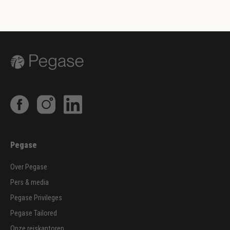
Pegase
Over Pegase
Pers & media
Pegase Privileges
Pegase Tailored
Onze reiskantoren