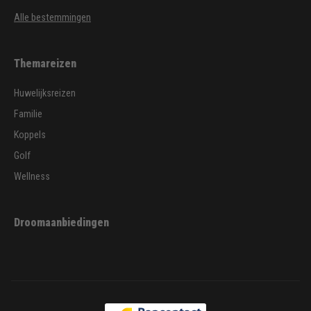
Alle bestemmingen
Themareizen
Huwelijksreizen
Familie
Koppels
Golf
Wellness
Droomaanbiedingen