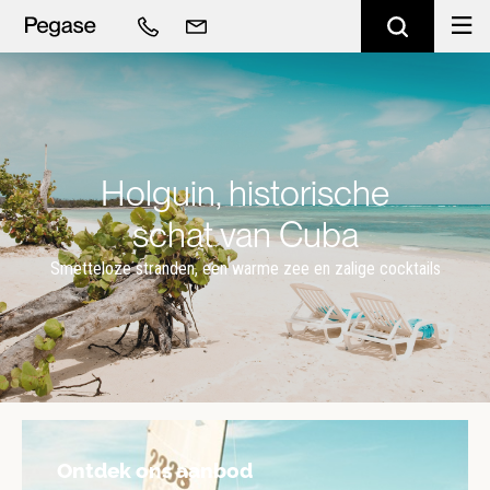
Holguin, historische
schat van Cuba
Smetteloze stranden, een warme zee en zalige cocktails
Ontdek ons aanbod