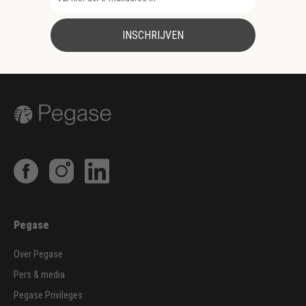
INSCHRIJVEN
Pegase
Over Pegase
Pers & media
Pegase Privileges