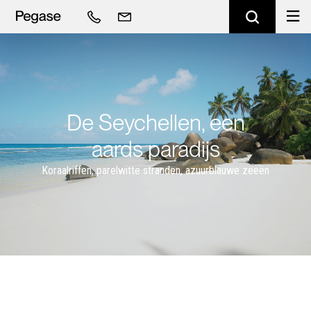
De Seychellen, een
aards paradijs
Koraalriffen, parelwitte stranden, azuurblauwe zeeën