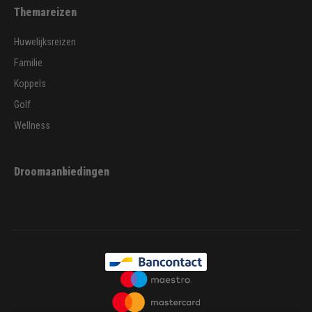
Themareizen
Huwelijksreizen
Familie
Koppels
Golf
Wellness
Droomaanbiedingen