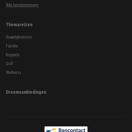
Alle bestemmingen
Themareizen
Huwelijksreizen
Familie
Koppels
Golf
Wellness
Droomaanbiedingen