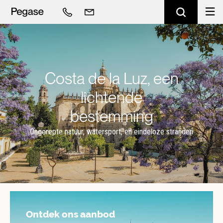
Costa de la Luz, een
lichtende
bestemming
Ongerepte natuur, watersport, en eindeloze stranden
Ontdek ons aanbod