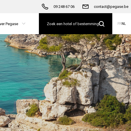
09 248 67 06
contact@pegase.be
ver Pegase
Zoek een hotel of bestemming
FR
NL