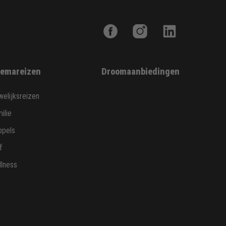
emareizen
Droomaanbiedingen
elijksreizen
ilie
ppels
f
lness