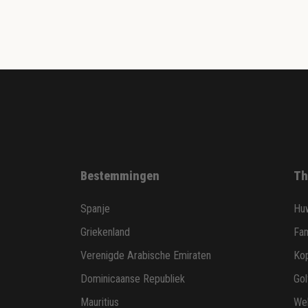
Bestemmingen
Th
Spanje
Huw
Griekenland
Fam
Verenigde Arabische Emiraten
Ko
Dominicaanse Republiek
Gol
Mauritius
Wel