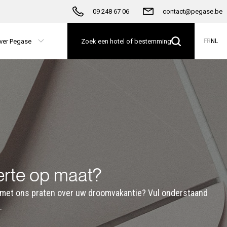
09 248 67 06
contact@pegase.be
ver Pegase
Zoek een hotel of bestemming
FR
NL
erte op maat?
der met ons praten over uw droomvakantie? Vul onderstaand
.