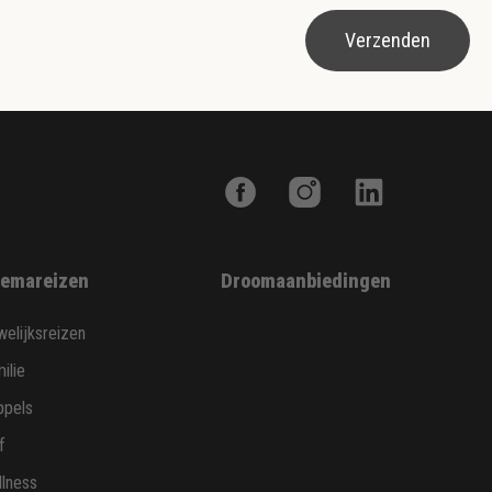
Verzenden
emareizen
Droomaanbiedingen
elijksreizen
ilie
ppels
f
lness