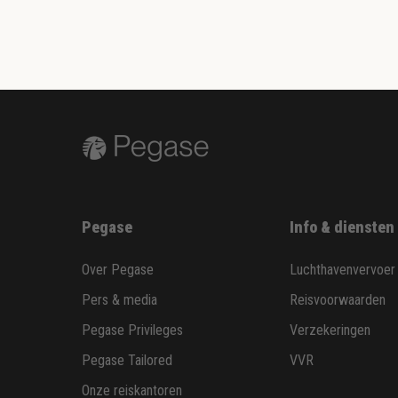
Pegase
Info & diensten
Over Pegase
Luchthavenvervoer
Pers & media
Reisvoorwaarden
Pegase Privileges
Verzekeringen
Pegase Tailored
VVR
Onze reiskantoren