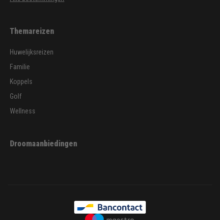
Themareizen
Huwelijksreizen
Familie
Koppels
Golf
Wellness
Droomaanbiedingen