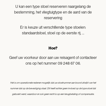
U kan een type stoel reserveren naargelang de
bestemming, het vliegtuigtype en de aard van de
reservering
Er is keuze uit verschillende type stoelen:
standaardstoel, stoel op de eerste rij, ...
Hoe?
Geef uw voorkeur door aan uw reisagent of contacteer
ons op het nummer 09 248 67 06.
Het is om operationele redenen mogelijk dat uw stoelnummer aan boord afwijkt van het
nummer dat op de bevestiging staat. Dit heeft echter geen invloed op de type stoel dat
geboekt werd, waardoor er ook geen recht is op een terugbetaling of compensatie.