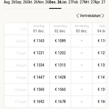
Aug. 26
Sep. 26
Okt. 26
Nov. 26
Dec. 26
Jan. 27
Feb. 27
Mrt. 27
Apr. 27
Me
Vertrekdatum
dinsdag
woensdag
donderdag
vrijdag
2026
01 dec.
02 dec.
03 dec.
04 dec.
€
1163
€
1089
-
€
1108
6
Dagen
€
1221
€
1202
-
€
1221
7
Dagen
€
1334
€
1315
-
€
1353
8
Dagen
€
1447
€
1428
-
€
1471
9
Dagen
€
1560
€
1560
-
€
1596
10
Dagen
€
1692
€
1678
-
€
1684
11
Dagen