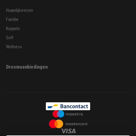
Huwelijksreizen
Familie
Koppels
Golf
Wellness
Droomaanbiedingen