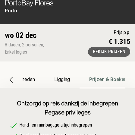
PortoBay Flores
Porto
Prijs p.p.
wo 02 dec
€ 1.315
8
dagen
,
2
personen
,
BEKIJK PRIJZEN
Enkel logies
Bijzonderheden
Ligging
Prijzen & Boeken
Ontzorgd op reis dankzij de inbegrepen
Pegase privileges
Hand- en ruimbagage altijd inbegrepen