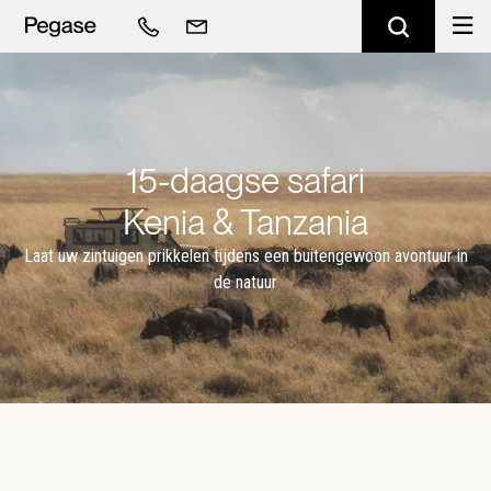
15-daagse safari
Kenia & Tanzania
Laat uw zintuigen prikkelen tijdens een buitengewoon avontuur in
de natuur