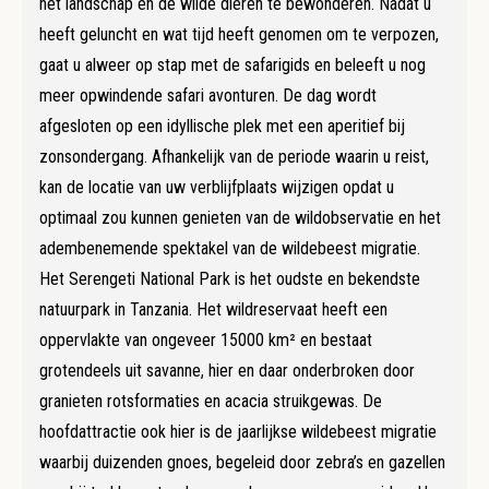
het landschap en de wilde dieren te bewonderen. Nadat u
heeft geluncht en wat tijd heeft genomen om te verpozen,
gaat u alweer op stap met de safarigids en beleeft u nog
meer opwindende safari avonturen. De dag wordt
afgesloten op een idyllische plek met een aperitief bij
zonsondergang. Afhankelijk van de periode waarin u reist,
kan de locatie van uw verblijfplaats wijzigen opdat u
optimaal zou kunnen genieten van de wildobservatie en het
adembenemende spektakel van de wildebeest migratie.
Het Serengeti National Park is het oudste en bekendste
natuurpark in Tanzania. Het wildreservaat heeft een
oppervlakte van ongeveer 15000 km² en bestaat
grotendeels uit savanne, hier en daar onderbroken door
granieten rotsformaties en acacia struikgewas. De
hoofdattractie ook hier is de jaarlijkse wildebeest migratie
waarbij duizenden gnoes, begeleid door zebra’s en gazellen