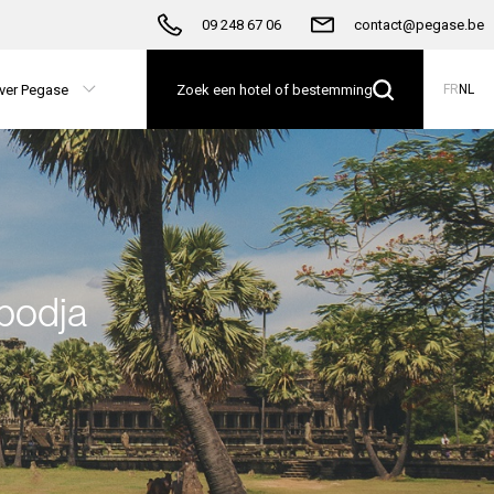
09 248 67 06
contact@pegase.be
ver Pegase
Zoek een hotel of bestemming
FR
NL
bodja