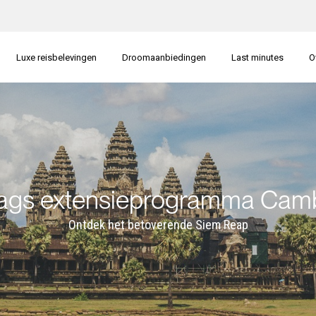
Luxe reisbelevingen
Droomaanbiedingen
Last minutes
O
ags extensieprogramma Cam
Ontdek het betoverende Siem Reap