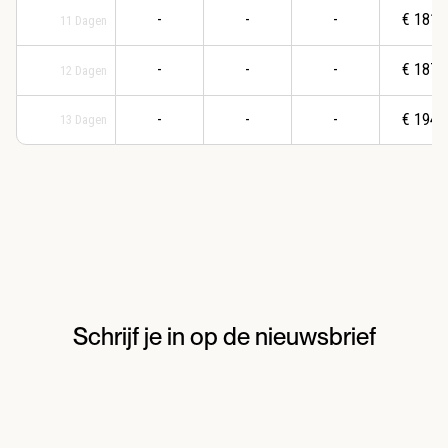
-
-
-
€
1816
11
Dagen
-
-
-
€
1878
12
Dagen
-
-
-
€
1940
13
Dagen
Schrijf je in op de nieuwsbrief