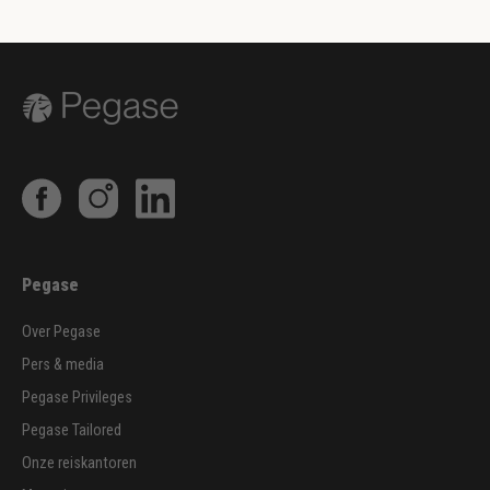
Pegase
Over Pegase
Pers & media
Pegase Privileges
Pegase Tailored
Onze reiskantoren