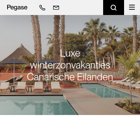
Luxe
winterzonvakanties
Canarische Eilanden