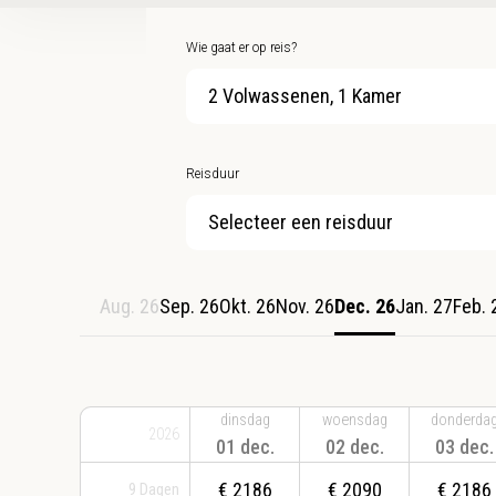
Wie gaat er op reis?
2 Volwassenen, 1 Kamer
Reisduur
Selecteer een reisduur
Aug. 26
Sep. 26
Okt. 26
Nov. 26
Dec. 26
Jan. 27
Feb. 
dinsdag
woensdag
donderda
2026
01 dec.
02 dec.
03 dec.
€
2186
€
2090
€
2186
9
Dagen