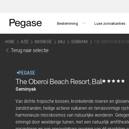
Bestemming
Luxe zonvakanties
HOME
AZIË
INDONESIË
BALI
SEMINYAK
THE OBEROI BEACH RE
Terug naar selectie
PEGASE
The Oberoi Beach Resort, Bali
Seminyak
Van dichte tropische bossen, kronkelende rivieren en glooien
zandstranden, heilige actieve vulkanen en terrasvormige rijstv
harmonieuze microkosmos van natuurlijke wonderen. Gelegen
omringd door weelderige tuinen, met een natuurlijk amfitheate
garanderen wij een onnavolgbare ervaring van dit prachtige ei