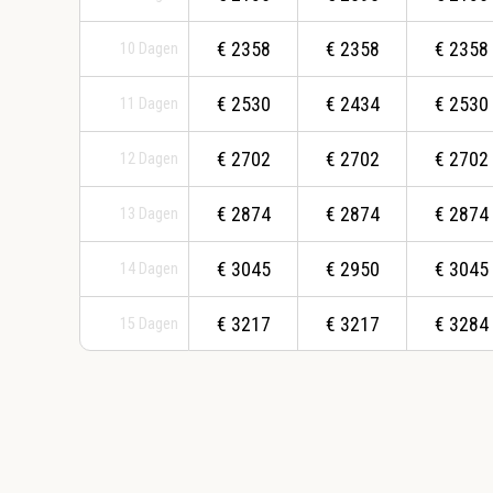
€
2358
€
2358
€
2358
10
Dagen
€
2530
€
2434
€
2530
11
Dagen
€
2702
€
2702
€
2702
12
Dagen
€
2874
€
2874
€
2874
13
Dagen
€
3045
€
2950
€
3045
14
Dagen
€
3217
€
3217
€
3284
15
Dagen