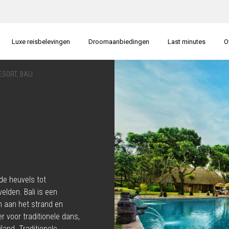
Luxe reisbelevingen
Droomaanbiedingen
Last minutes
O
SORT, BALI
de heuvels tot
elden. Bali is een
 aan het strand en
r voor traditionele dans,
land. Traditionele