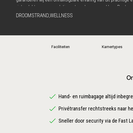
rietgedekte accommodatie met moderne gemakken. Restauran
gerechten met uitzicht op de oceaan. Allemaal aangevuld me
DROOMSTRAND
,
WELLNESS
romantische ervaringen en oprechte aandacht voor al uw we
Faciliteiten
Kamertypes
On
Hand- en ruimbagage altijd inbegr
Privétransfer rechtstreeks naar he
Sneller door security via de Fast L