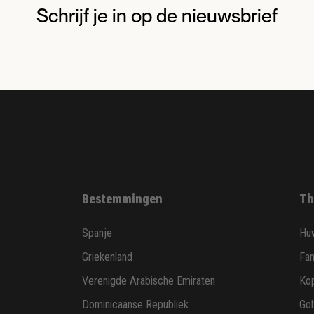
Schrijf je in op de nieuwsbrief
Bestemmingen
Th
Spanje
Huw
Griekenland
Fam
Verenigde Arabische Emiraten
Ko
Dominicaanse Republiek
Gol