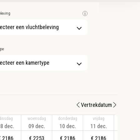
leving
ecteer een vluchtbeleving
pe
ecteer een kamertype
Vertrekdatum
dinsdag
woensdag
donderdag
vrijdag
zaterdag
8 dec.
09 dec.
10 dec.
11 dec.
12 dec.
€
2186
€
2253
€
2186
€
2186
€
2186