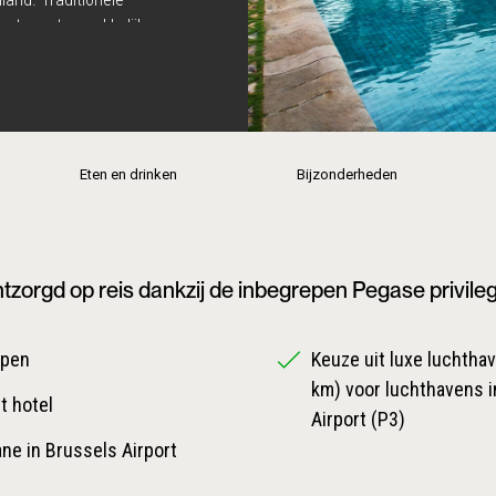
ts met verrukkelijke
t speciaal vervaardigde
nsen.
Eten en drinken
Bijzonderheden
tzorgd op reis dankzij de inbegrepen Pegase privile
epen
Keuze uit luxe luchthave
km) voor luchthavens i
t hotel
Airport (P3)
ane in Brussels Airport