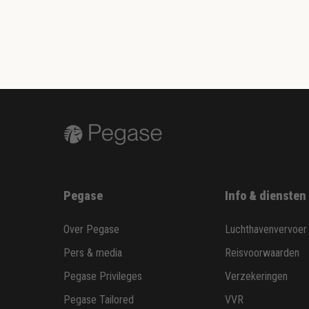
Pegase
Info & diensten
Over Pegase
Luchthavenvervoer
Pers & media
Reisvoorwaarden
Pegase Privileges
Verzekeringen
Pegase Tailored
VVR