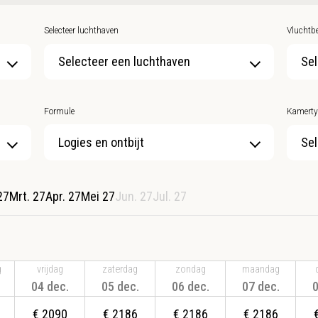
Selecteer luchthaven
Vluchtbe
Selecteer een luchthaven
Sel
Formule
Kamerty
Sel
27
Mrt. 27
Apr. 27
Mei 27
Jun. 27
Jul. 27
g
vrijdag
zaterdag
zondag
maandag
04 dec.
05 dec.
06 dec.
07 dec.
0
€
2090
€
2186
€
2186
€
2186