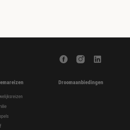
emareizen
Droomaanbiedingen
elijksreizen
ilie
ppels
f