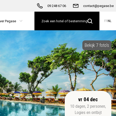
09 248 67 06
contact@pegase.be
ver Pegase
Zoek een hotel of bestemming
FR
NL
Bekijk 7 foto's
vr 04 dec
10
dagen
,
2
personen
,
Logies en ontbijt