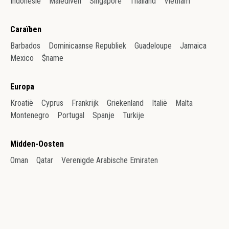
Indonesië
Malediven
Singapore
Thailand
Vietnam
Caraïben
Barbados
Dominicaanse Republiek
Guadeloupe
Jamaica
Mexico
$name
Europa
Kroatië
Cyprus
Frankrijk
Griekenland
Italië
Malta
Montenegro
Portugal
Spanje
Turkije
Midden-Oosten
Oman
Qatar
Verenigde Arabische Emiraten