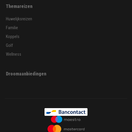
Themareizen
Huwelijksreizen
Familie
Koppels
Golf
Wellness
Droomaanbiedingen