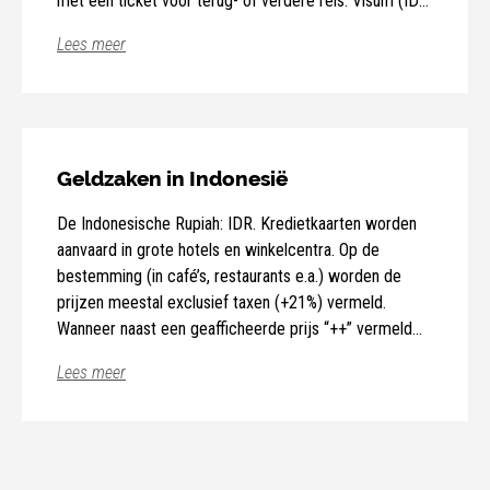
met een ticket voor terug- of verdere reis. Visum (IDR
500.000 per persoon) ter plaatse aan te kopen bij
Lees meer
aankomst of vooraf online (eVOA) aan te vragen:
https://molina.imigrasi.go.id/#e-voa. Meer info op
https://diplomatie.belgium.be.
Geldzaken in Indonesië
De Indonesische Rupiah: IDR. Kredietkaarten worden
aanvaard in grote hotels en winkelcentra. Op de
bestemming (in café’s, restaurants e.a.) worden de
prijzen meestal exclusief taxen (+21%) vermeld.
Wanneer naast een geafficheerde prijs “++” vermeld
staat, betekent het dat u beide wettelijk verplichte
Lees meer
taxen nog moet bijrekenen: +10% en + 11%.