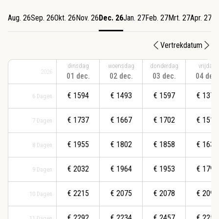
Aug. 26
Sep. 26
Okt. 26
Nov. 26
Dec. 26
Jan. 27
Feb. 27
Mrt. 27
Apr. 27
Me
Vertrekdatum
dinsdag
woensdag
donderdag
vrijdag
2026
01 dec.
02 dec.
03 dec.
04 dec.
€
1594
€
1493
€
1597
€
1379
6
Dagen
€
1737
€
1667
€
1702
€
1519
7
Dagen
€
1955
€
1802
€
1858
€
1630
8
Dagen
€
2032
€
1964
€
1953
€
1791
9
Dagen
€
2215
€
2075
€
2078
€
2096
10
Dagen
€
2292
€
2234
€
2457
€
2256
11
Dagen