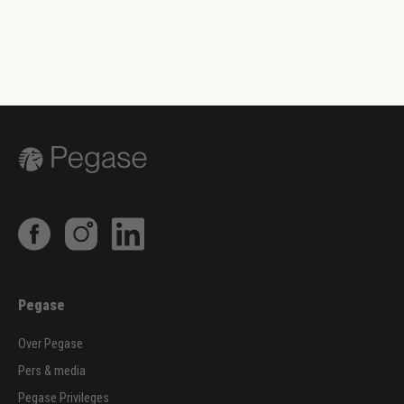
Pegase
Over Pegase
Pers & media
Pegase Privileges