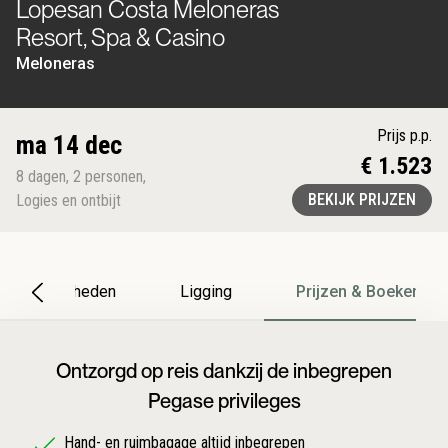
Lopesan Costa Meloneras
Resort, Spa & Casino
Meloneras
Prijs p.p.
ma 14 dec
€ 1.523
8
dagen
,
2
personen
,
BEKIJK PRIJZEN
Logies en ontbijt
Bijzonderheden
Ligging
Prijzen & Boeken
Ontzorgd op reis dankzij de inbegrepen
Pegase privileges
Hand- en ruimbagage altijd inbegrepen