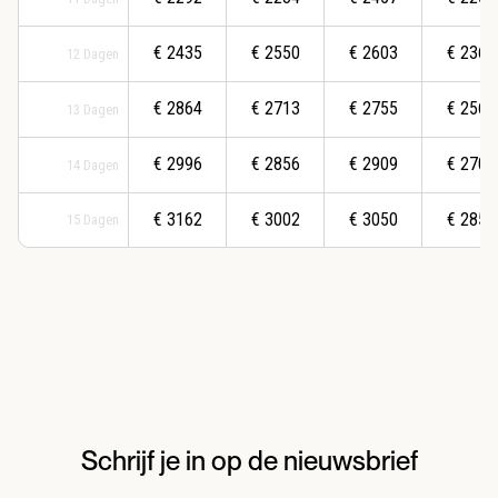
€
2435
€
2550
€
2603
€
2361
12
Dagen
€
2864
€
2713
€
2755
€
2562
13
Dagen
€
2996
€
2856
€
2909
€
2708
14
Dagen
€
3162
€
3002
€
3050
€
2858
15
Dagen
Schrijf je in op de nieuwsbrief