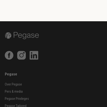
Pegase
Over Pegase
Pers & media
Pegase Privileges
Pegase Tailored