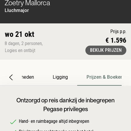
Zoetry Mallorca
Lluchmajor
Prijs p.p.
wo 21 okt
€ 1.596
8
dagen
,
2
personen
,
BEKIJK PRIJZEN
Logies en ontbijt
Bijzonderheden
Ligging
Prijzen & Boeken
Ontzorgd op reis dankzij de inbegrepen
Pegase privileges
Hand- en ruimbagage altijd inbegrepen