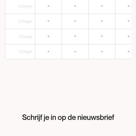
-
-
-
-
12
Dagen
-
-
-
-
13
Dagen
-
-
-
-
14
Dagen
-
-
-
-
15
Dagen
Schrijf je in op de nieuwsbrief