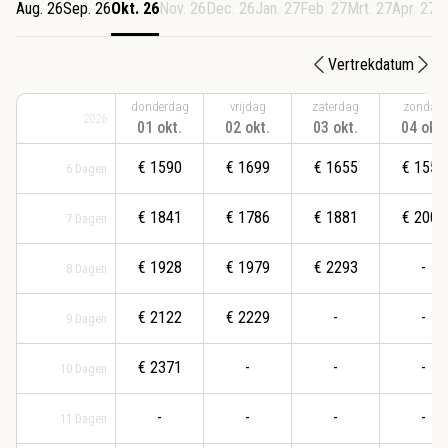
Aug. 26
Sep. 26
Okt. 26
Nov. 26
Dec. 26
Jan. 27
Feb. 27
Mrt. 27
Apr. 27
M
Vertrekdatum
donderdag
vrijdag
zaterdag
zondag
2026
01 okt.
02 okt.
03 okt.
04 okt.
€
1590
€
1699
€
1655
€
1558
6
Dagen
€
1841
€
1786
€
1881
€
2002
7
Dagen
€
1928
€
1979
€
2293
-
8
Dagen
€
2122
€
2229
-
-
9
Dagen
€
2371
-
-
-
10
Dagen
-
-
-
-
11
Dagen