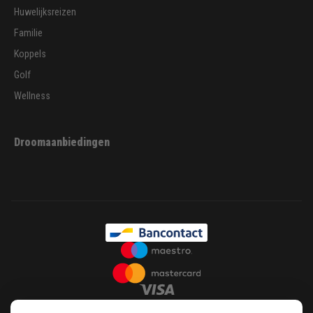
Huwelijksreizen
Familie
Koppels
Golf
Wellness
Droomaanbiedingen