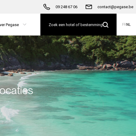
09 248 67 06
contact@pegase.be
ver Pegase
Zoek een hotel of bestemming
FR
NL
locaties