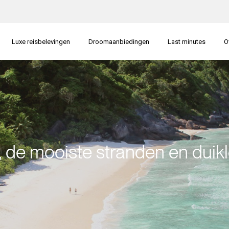
Luxe reisbelevingen
Droomaanbiedingen
Last minutes
O
 de mooiste stranden en duik