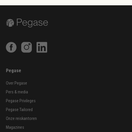
Pegase
Over Pegase
Pers & media
Pegase Privileges
Pegase Tailored
Onze reiskantoren
Magazines