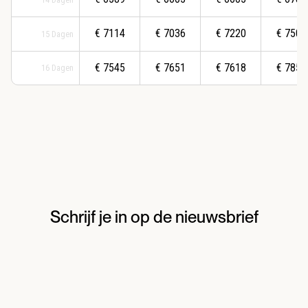
€
7114
€
7036
€
7220
€
7501
15
Dagen
€
7545
€
7651
€
7618
€
7852
16
Dagen
Schrijf je in op de nieuwsbrief