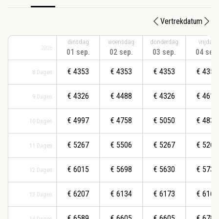
Vertrekdatum
dinsdag
woensdag
donderdag
vrijdag
2026
01 sep.
02 sep.
03 sep.
04 sep.
€
4353
€
4353
€
4353
€
4353
8
Dagen
€
4326
€
4488
€
4326
€
4612
9
Dagen
€
4997
€
4758
€
5050
€
4830
10
Dagen
€
5267
€
5506
€
5267
€
5267
11
Dagen
€
6015
€
5698
€
5630
€
5737
12
Dagen
€
6207
€
6134
€
6173
€
6168
13
Dagen
€
6589
€
6605
€
6605
€
6784
14
Dagen