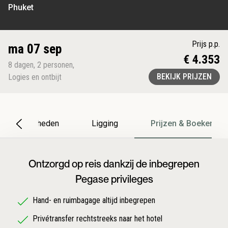
Phuket
Prijs p.p.
ma 07 sep
€ 4.353
8
dagen
,
2
personen
,
BEKIJK PRIJZEN
Logies en ontbijt
Bijzonderheden
Ligging
Prijzen & Boeken
Ontzorgd op reis dankzij de inbegrepen
Pegase privileges
Hand- en ruimbagage altijd inbegrepen
Privétransfer rechtstreeks naar het hotel