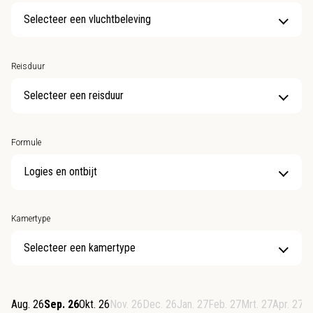
Selecteer een vluchtbeleving
Reisduur
Selecteer een reisduur
Formule
Kamertype
Selecteer een kamertype
Aug. 26
Sep. 26
Okt. 26
Nov. 26
Dec. 26
Jan. 27
Feb. 27
Mrt. 27
Apr. 27
M