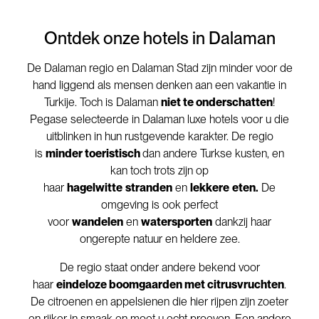
Ontdek onze hotels in Dalaman
De Dalaman regio en Dalaman Stad zijn minder voor de
hand liggend als mensen denken aan een vakantie in
Turkije. Toch is Dalaman
niet te onderschatten
!
Pegase selecteerde in Dalaman luxe hotels voor u die
uitblinken in hun rustgevende karakter. De regio
is
minder toeristisch
dan andere Turkse kusten, en
kan toch trots zijn op
haar
hagelwitte
stranden
en
lekkere
eten.
De
omgeving is ook perfect
voor
wandelen
en
watersporten
dankzij haar
ongerepte natuur en heldere zee.
De regio staat onder andere bekend voor
haar
eindeloze boomgaarden met citrusvruchten
.
De citroenen en appelsienen die hier rijpen zijn zoeter
en rijker in smaak en moet u echt proeven. Een andere