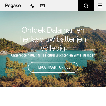
Ontdek Dalaman en
herlaad uw batterijen
volledig
Ongerepte natuur, frisse citrusvruchten en witte stranden
TERUG NAAR TURKIJE