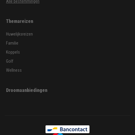
Alle bestemmingen
Themareizen
Huwelijksreizen
Familie
Koppels
Golf
Wellness
Droomaanbiedingen