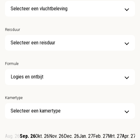
Selecteer een vluchtbeleving
Reisduur
Selecteer een reisduur
Formule
Kamertype
Selecteer een kamertype
Aug. 26
Sep. 26
Okt. 26
Nov. 26
Dec. 26
Jan. 27
Feb. 27
Mrt. 27
Apr. 27
M