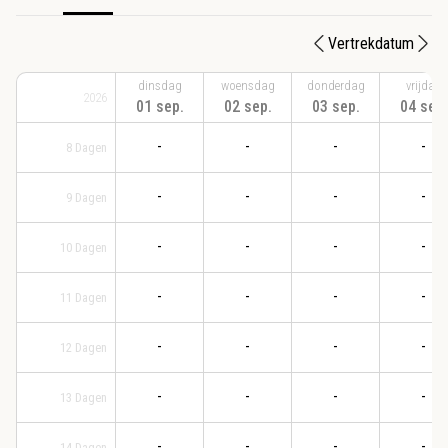
Vertrekdatum
dinsdag
woensdag
donderdag
vrijdag
2026
01 sep.
02 sep.
03 sep.
04 sep.
-
-
-
-
8
Dagen
-
-
-
-
9
Dagen
-
-
-
-
10
Dagen
-
-
-
-
11
Dagen
-
-
-
-
12
Dagen
-
-
-
-
13
Dagen
-
-
-
-
14
Dagen