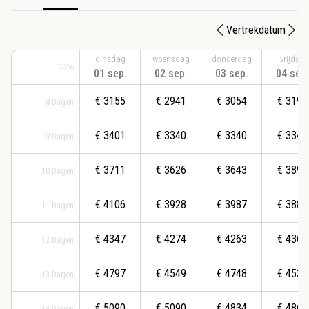
Vertrekdatum
dinsdag
woensdag
donderdag
vrijdag
2026
01 sep.
02 sep.
03 sep.
04 sep.
€
3155
€
2941
€
3054
€
3199
8
Dagen
€
3401
€
3340
€
3340
€
3340
9
Dagen
€
3711
€
3626
€
3643
€
3890
10
Dagen
€
4106
€
3928
€
3987
€
3888
11
Dagen
€
4347
€
4274
€
4263
€
4364
12
Dagen
€
4797
€
4549
€
4748
€
4532
13
Dagen
€
5090
€
5090
€
4834
€
4867
14
Dagen