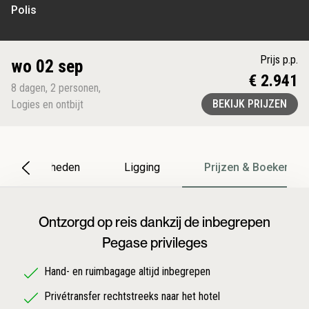
Polis
Prijs p.p.
wo 02 sep
€ 2.941
8
dagen
,
2
personen
,
BEKIJK PRIJZEN
Logies en ontbijt
Bijzonderheden
Ligging
Prijzen & Boeken
Ontzorgd op reis dankzij de inbegrepen
Pegase privileges
Hand- en ruimbagage altijd inbegrepen
Privétransfer rechtstreeks naar het hotel