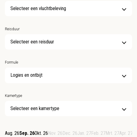
Selecteer een vluchtbeleving
Reisduur
Selecteer een reisduur
Formule
Kamertype
Selecteer een kamertype
Aug. 26
Sep. 26
Okt. 26
Nov. 26
Dec. 26
Jan. 27
Feb. 27
Mrt. 27
Apr. 27
M