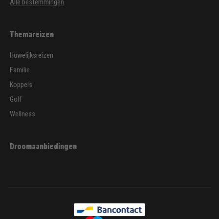
Alle bestemmingen
Themareizen
Huwelijksreizen
Familie
Koppels
Golf
Wellness
Droomaanbiedingen