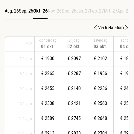
Aug. 26
Sep. 26
Okt. 26
Nov. 26
Dec. 26
Jan. 27
Feb. 27
Mrt. 27
Apr. 27
M
Vertrekdatum
donderdag
vrijdag
zaterdag
zondag
2026
01 okt.
02 okt.
03 okt.
04 okt.
€
1930
€
2097
€
2102
€
1859
7
Dagen
€
2265
€
2287
€
1956
€
1972
8
Dagen
€
2455
€
2140
€
2236
€
2417
9
Dagen
€
2308
€
2421
€
2560
€
2505
10
Dagen
€
2589
€
2745
€
2648
€
2560
11
Dagen
€
2913
€
2833
€
2704
€
2902
12
Dagen