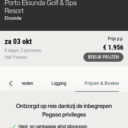
Porto Elounda Golf & Spa
Resort
Elounda
Prijs p.p.
za 03 okt
€ 1.956
8
dagen
,
2
personen
,
BEKIJK PRIJZEN
Half Pension
Bijzonderheden
Ligging
Prijzen & Boeken
Ontzorgd op reis dankzij de inbegrepen
Pegase privileges
Hand- en ruimbagage altijd inbegrepen