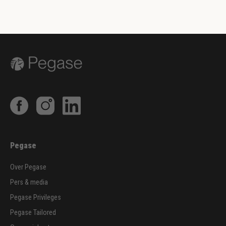
Pegase
Over Pegase
Pers & media
Pegase Privileges
Pegase Tailored