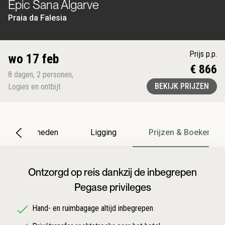
Epic Sana Algarve
Praia da Falesia
Prijs p.p.
wo 17 feb
€ 866
8
dagen
,
2
personen
,
BEKIJK PRIJZEN
Logies en ontbijt
Bijzonderheden
Ligging
Prijzen & Boeken
Ontzorgd op reis dankzij de inbegrepen
Pegase privileges
Hand- en ruimbagage altijd inbegrepen