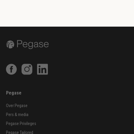
Pegase
Over Pegase
Pers & media
Pegase Privileges
Pegase Tailored