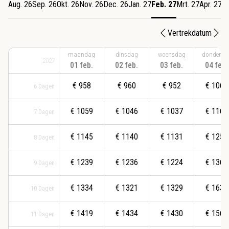
Aug. 26
Sep. 26
Okt. 26
Nov. 26
Dec. 26
Jan. 27
Feb. 27
Mrt. 27
Apr. 27
M
Vertrekdatum
maandag
dinsdag
woensdag
donderda
2027
01 feb.
02 feb.
03 feb.
04 feb.
€
958
€
960
€
952
€
1067
6
Dagen
€
1059
€
1046
€
1037
€
1163
7
Dagen
€
1145
€
1140
€
1131
€
1259
8
Dagen
€
1239
€
1236
€
1224
€
1362
9
Dagen
€
1334
€
1321
€
1329
€
1639
10
Dagen
€
1419
€
1434
€
1430
€
1564
11
Dagen