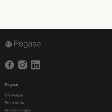
Pegase
Over Pegase
Pers & media
Pegase Privileges