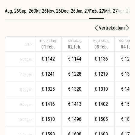
Aug. 26
Sep. 26
Okt. 26
Nov. 26
Dec. 26
Jan. 27
Feb. 27
Mrt. 27
Apr. 27
M
Vertrekdatum
maandag
dinsdag
woensdag
donderda
2027
01 feb.
02 feb.
03 feb.
04 feb.
€
1142
€
1144
€
1136
€
1251
6
Dagen
€
1241
€
1228
€
1219
€
1345
7
Dagen
€
1325
€
1320
€
1310
€
1439
8
Dagen
€
1416
€
1413
€
1402
€
1539
9
Dagen
€
1510
€
1496
€
1505
€
1815
10
Dagen
€
1593
€
1608
€
1603
€
1737
11
Dagen