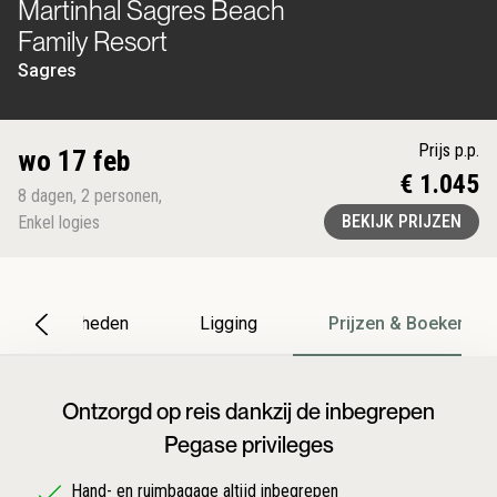
Martinhal Sagres Beach
Family Resort
Sagres
Prijs p.p.
wo 17 feb
€ 1.045
8
dagen
,
2
personen
,
BEKIJK PRIJZEN
Enkel logies
Bijzonderheden
Ligging
Prijzen & Boeken
Ontzorgd op reis dankzij de inbegrepen
Pegase privileges
Hand- en ruimbagage altijd inbegrepen