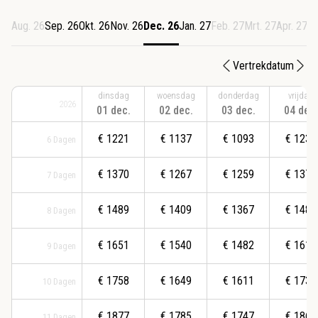
Aug. 26
Sep. 26
Okt. 26
Nov. 26
Dec. 26
Jan. 27
Feb. 27
Mrt. 27
Apr. 27
Me
Vertrekdatum
dinsdag
woensdag
donderdag
vrijdag
2026
01 dec.
02 dec.
03 dec.
04 dec.
€
1221
€
1137
€
1093
€
1239
6
Dagen
€
1370
€
1267
€
1259
€
1370
7
Dagen
€
1489
€
1409
€
1367
€
1489
8
Dagen
€
1651
€
1540
€
1482
€
1614
9
Dagen
€
1758
€
1649
€
1611
€
1739
10
Dagen
€
1877
€
1785
€
1747
€
1867
11
Dagen