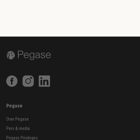
Pegase
Over Pegase
Pers & media
Pegase Privileges