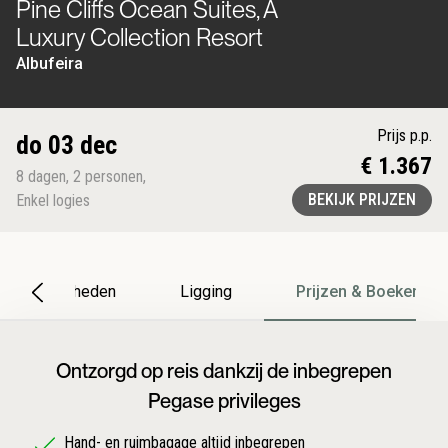
Pine Cliffs Ocean Suites, A
Luxury Collection Resort
Albufeira
Prijs p.p.
do 03 dec
€ 1.367
8
dagen
,
2
personen
,
BEKIJK PRIJZEN
Enkel logies
Bijzonderheden
Ligging
Prijzen & Boeken
Ontzorgd op reis dankzij de inbegrepen
Pegase privileges
Hand- en ruimbagage altijd inbegrepen