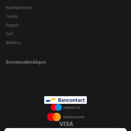
Huwelijksreizen
Familie
Koppels
Golf
Wellness
Droomaanbiedingen