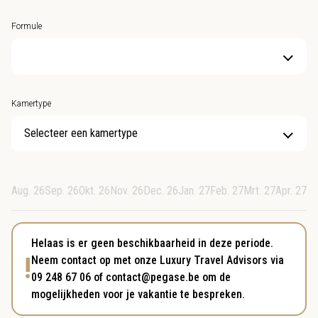
Formule
Kamertype
Selecteer een kamertype
Aug. 26
Sep. 26
Okt. 26
Nov. 26
Dec. 26
Jan. 27
Feb. 27
Mrt. 27
Apr. 27
Me
Helaas is er geen beschikbaarheid in deze periode.
!
Neem contact op met onze Luxury Travel Advisors via
09 248 67 06 of contact@pegase.be om de
mogelijkheden voor je vakantie te bespreken.