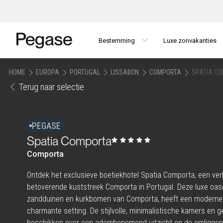
Bestemming
Luxe zonvakanties
HOME
EUROPA
PORTUGAL
LISSABON
COMPORTA
SPATIA C
Terug naar selectie
PEGASE
Spatia Comporta
Comporta
Ontdek het exclusieve boetiekhotel Spatia Comporta, een ver
betoverende kuststreek Comporta in Portugal. Deze luxe oas
zandduinen en kurkbomen van Comporta, heeft een moderne u
charmante setting. De stijlvolle, minimalistische kamers en gez
beschikken over een adembenemend uitzicht op de omligge