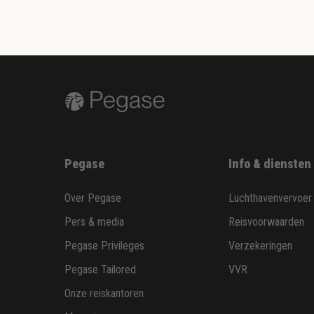
Pegase
Info & diensten
Over Pegase
Luchthavenvervoer
Pers & media
Reisvoorwaarden
Pegase Privileges
Verzekeringen
Pegase Tailored
VVR
Onze reiskantoren