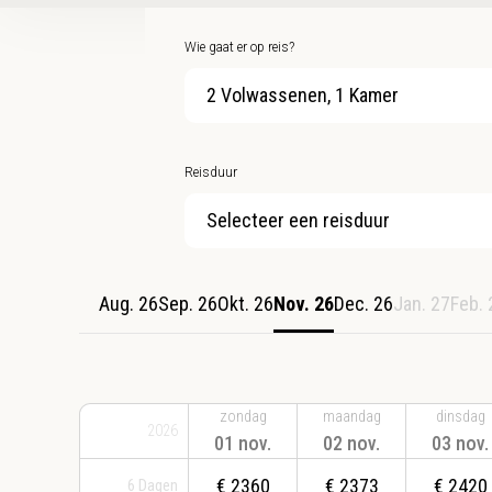
Wie gaat er op reis?
2 Volwassenen, 1 Kamer
Reisduur
Selecteer een reisduur
Aug. 26
Sep. 26
Okt. 26
Nov. 26
Dec. 26
Jan. 27
Feb. 
zondag
maandag
dinsdag
2026
01 nov.
02 nov.
03 nov.
€
2360
€
2373
€
2420
6
Dagen