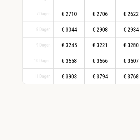
€
2710
€
2706
€
2622
7
Dagen
€
3044
€
2908
€
2934
8
Dagen
€
3245
€
3221
€
3280
9
Dagen
€
3558
€
3566
€
3507
10
Dagen
€
3903
€
3794
€
3768
11
Dagen