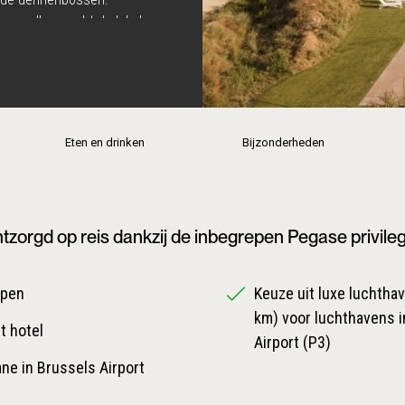
waar elk gerecht de lokale
harmante dorpjes in de
p een steenworp afstand
Eten en drinken
Bijzonderheden
tzorgd op reis dankzij de inbegrepen Pegase privile
epen
Keuze uit luxe luchthave
km) voor luchthavens i
t hotel
Airport (P3)
ane in Brussels Airport