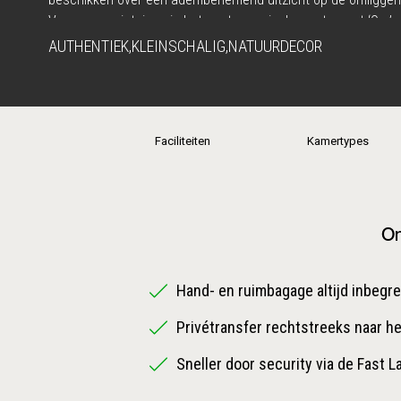
Verwen uw zintuigen in het gastronomische restaurant ‘Ora’, 
smaken van de Alentejo-regio naar boven haalt. Ontdek de c
AUTHENTIEK
,
KLEINSCHALIG
,
NATUURDECOR
buurt of ontspan op de uitgestrekte stranden die slechts o
liggen.
Faciliteiten
Kamertypes
On
Hand- en ruimbagage altijd inbegr
Privétransfer rechtstreeks naar he
Sneller door security via de Fast L