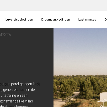
Luxe reisbelevingen
Droomaanbiedingen
Last minutes
O
OMPORTA
borgen parel gelegen in de
e, genesteld tussen de
itstraling en een
insvriendelijke villa’s
nde dennenbossen.