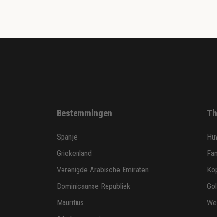
Bestemmingen
Th
Spanje
Huw
Griekenland
Fam
Verenigde Arabische Emiraten
Ko
Dominicaanse Republiek
Gol
Mauritius
Wel