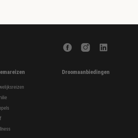
emareizen
Droomaanbiedingen
elijksreizen
ilie
ppels
f
lness