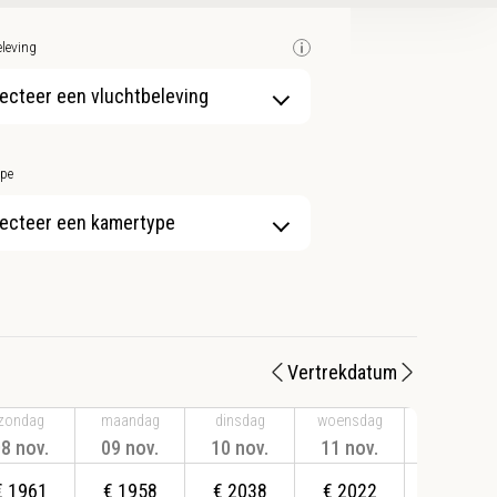
leving
ecteer een vluchtbeleving
pe
ecteer een kamertype
Vertrekdatum
zondag
maandag
dinsdag
woensdag
donderdag
8 nov.
09 nov.
10 nov.
11 nov.
12 nov.
€
1961
€
1958
€
2038
€
2022
€
1957