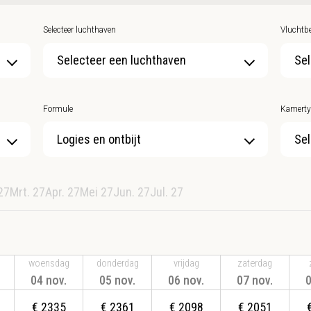
Selecteer luchthaven
Vluchtbe
Selecteer een luchthaven
Sel
Formule
Kamerty
Sel
27
Mrt. 27
Apr. 27
Mei 27
Jun. 27
Jul. 27
woensdag
donderdag
vrijdag
zaterdag
04 nov.
05 nov.
06 nov.
07 nov.
0
€
2335
€
2361
€
2098
€
2051