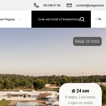
09 248 67 06
contact@pegase.be
ver Pegase
Zoek een hotel of bestemming
FR
NL
Bekijk 26 foto's
di 24 nov
8
dagen
,
2
personen
,
Logies en ontbijt