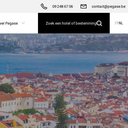
09 248 67 06
contact@pegase.be
ver Pegase
Zoek een hotel of bestemming
FR
NL