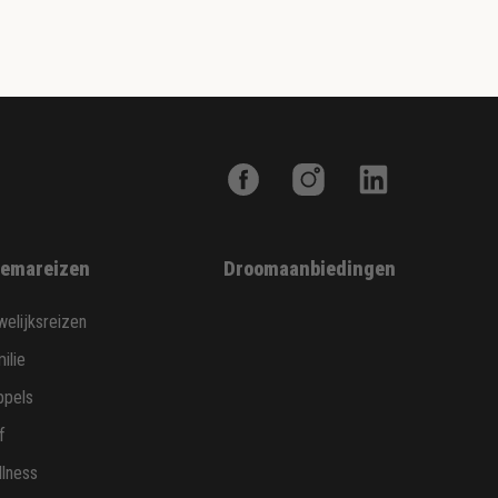
emareizen
Droomaanbiedingen
elijksreizen
ilie
ppels
f
lness