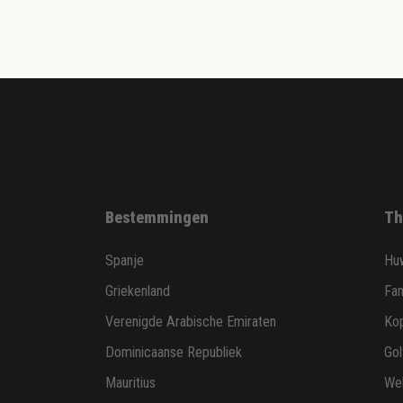
Bestemmingen
Th
Spanje
Huw
Griekenland
Fam
Verenigde Arabische Emiraten
Ko
Dominicaanse Republiek
Gol
Mauritius
Wel