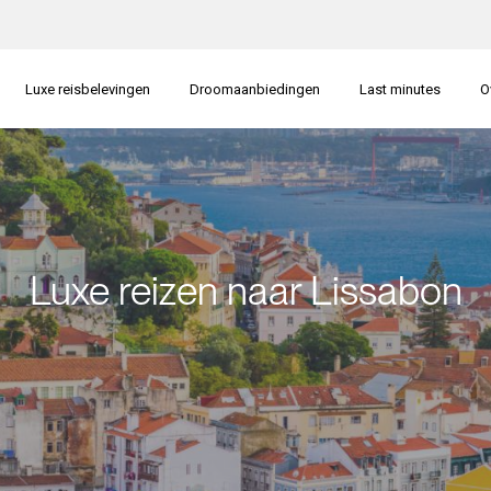
Luxe reisbelevingen
Droomaanbiedingen
Last minutes
O
Luxe reizen naar Lissabon