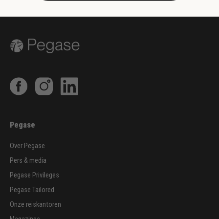
Pegase
Over Pegase
Pers & media
Pegase Privileges
Pegase Tailored
Onze reiskantoren