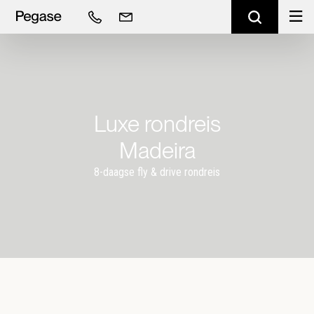
Luxe rondreis
Madeira
8-daagse fly & drive rondreis