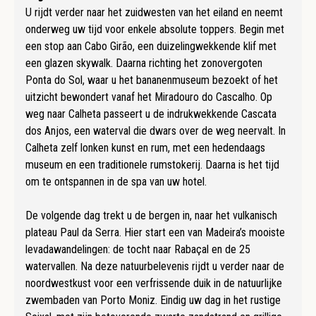
U rijdt verder naar het zuidwesten van het eiland en neemt
onderweg uw tijd voor enkele absolute toppers. Begin met
een stop aan Cabo Girão, een duizelingwekkende klif met
een glazen skywalk. Daarna richting het zonovergoten
Ponta do Sol, waar u het bananenmuseum bezoekt of het
uitzicht bewondert vanaf het Miradouro do Cascalho. Op
weg naar Calheta passeert u de indrukwekkende Cascata
dos Anjos, een waterval die dwars over de weg neervalt. In
Calheta zelf lonken kunst en rum, met een hedendaags
museum en een traditionele rumstokerij. Daarna is het tijd
om te ontspannen in de spa van uw hotel.
De volgende dag trekt u de bergen in, naar het vulkanisch
plateau Paul da Serra. Hier start een van Madeira’s mooiste
levadawandelingen: de tocht naar Rabaçal en de 25
watervallen. Na deze natuurbelevenis rijdt u verder naar de
noordwestkust voor een verfrissende duik in de natuurlijke
zwembaden van Porto Moniz. Eindig uw dag in het rustige