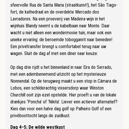
sfeervolle Rua de Santa Maria (straatkunst!), het São Tiago-
fort, de kathedraal en de overdekte Mercado dos
Lavradores. Na een proeverij van Madeira-wijn in het
wijnhuis Blandy neemt u de kabelbaan naar Monte. Daar
wacht u niet alleen een wondermooie tuin, maar ook een
unieke ervaring: de beroemde tobogganrit naar beneden!
Een privétransfer brengt u comfortabel terug naar uw
wagen. Sluit de dag af met een diner naar keuze.
Op dag drie rijdt u het binnenland in naar Eira do Serrado,
met een adembenemend uitzicht op het mysterieuze
Nonnendal. Op de terugweg maakt u een stop in Câmara de
Lobos, een schilderachtig vissersdorp waar Winston
Churchill ooit zijn ezel opstelde. Hier proeft u van de lokale
drankjes ‘Poncha’ of ‘Nikita’. Liever een actiever alternatief?
Kies dan voor een halve dag golf op Palheiro Golf of een
privéboottocht langs de zuidkust.
Dag 4–5: De wilde westkust