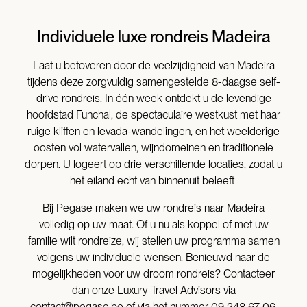
Individuele luxe rondreis Madeira
Laat u betoveren door de veelzijdigheid van Madeira
tijdens deze zorgvuldig samengestelde 8-daagse self-
drive rondreis. In één week ontdekt u de levendige
hoofdstad Funchal, de spectaculaire westkust met haar
ruige kliffen en levada-wandelingen, en het weelderige
oosten vol watervallen, wijndomeinen en traditionele
dorpen. U logeert op drie verschillende locaties, zodat u
het eiland echt van binnenuit beleeft
Bij Pegase maken we uw rondreis naar Madeira
volledig op uw maat. Of u nu als koppel of met uw
familie wilt rondreize, wij stellen uw programma samen
volgens uw individuele wensen. Benieuwd naar de
mogelijkheden voor uw droom rondreis? Contacteer
dan onze Luxury Travel Advisors via
contact@pegase.be
of via het nummer 09 248 67 06.