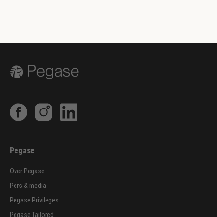
Pegase
Over Pegase
Pers & media
Pegase Privileges
Pegase Tailored