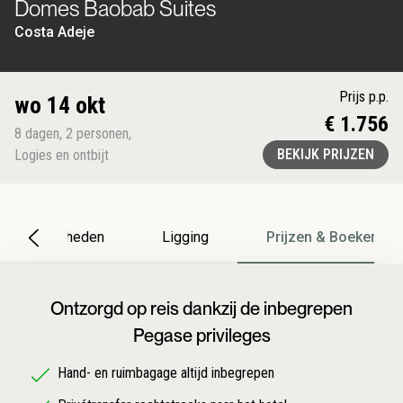
Domes Baobab Suites
Costa Adeje
Prijs p.p.
wo 14 okt
€ 1.756
8
dagen
,
2
personen
,
BEKIJK PRIJZEN
Logies en ontbijt
Bijzonderheden
Ligging
Prijzen & Boeken
Ontzorgd op reis dankzij de inbegrepen
Pegase privileges
Hand- en ruimbagage altijd inbegrepen