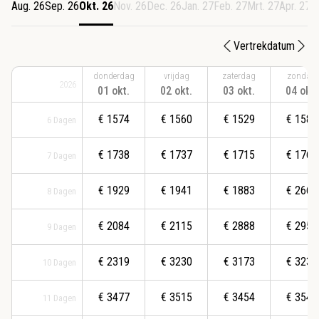
Aug. 26
Sep. 26
Okt. 26
Nov. 26
Dec. 26
Jan. 27
Feb. 27
Mrt. 27
Apr. 27
M
Vertrekdatum
donderdag
vrijdag
zaterdag
zondag
2026
01 okt.
02 okt.
03 okt.
04 okt.
€
1574
€
1560
€
1529
€
1586
6
Dagen
€
1738
€
1737
€
1715
€
1760
7
Dagen
€
1929
€
1941
€
1883
€
2667
8
Dagen
€
2084
€
2115
€
2888
€
2952
9
Dagen
€
2319
€
3230
€
3173
€
3233
10
Dagen
€
3477
€
3515
€
3454
€
3544
11
Dagen