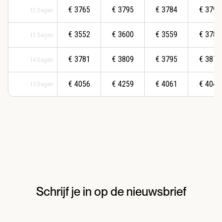
€
3765
€
3795
€
3784
€
3795
12
Dagen
€
3552
€
3600
€
3559
€
3781
13
Dagen
€
3781
€
3809
€
3795
€
3876
14
Dagen
€
4056
€
4259
€
4061
€
4045
15
Dagen
Schrijf je in op de nieuwsbrief