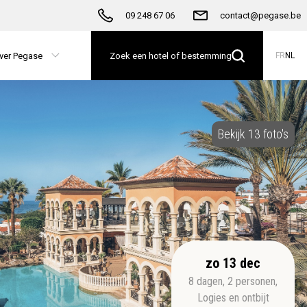
09 248 67 06
contact@pegase.be
ver Pegase
Zoek een hotel of bestemming
FR
NL
Bekijk 13 foto's
zo 13 dec
8
dagen
,
2
personen
,
Logies en ontbijt