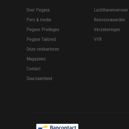
Over Pegase
Luchthavenvervoer
Pers & media
Reisvoorwaarden
Pegase Privileges
Verzekeringen
Pegase Tailored
VVR
Onze reiskantoren
Magazines
Contact
Duurzaamheid