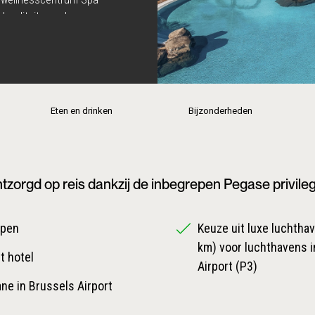
 kwaliteit van de
u tijdens het gezellige
r in één van de à-la-
Eten en drinken
Bijzonderheden
tzorgd op reis dankzij de inbegrepen Pegase privile
epen
Keuze uit luxe luchthave
km) voor luchthavens i
t hotel
Airport (P3)
ane in Brussels Airport