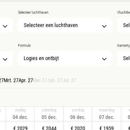
Selecteer luchthaven
Vluchtbe
Selecteer een luchthaven
Sel
Formule
Kamerty
Sel
27
Mrt. 27
Apr. 27
Mei 27
Jun. 27
Jul. 27
g
vrijdag
zaterdag
zondag
maandag
04 dec.
05 dec.
06 dec.
07 dec.
0
€
2029
€
2044
€
2020
€
1959