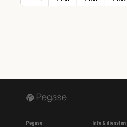
Pegase
Info & diensten