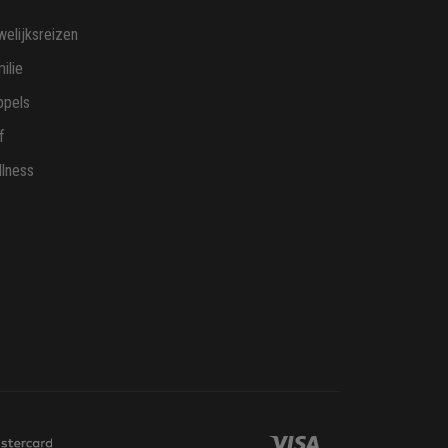
elijksreizen
ilie
ppels
f
lness