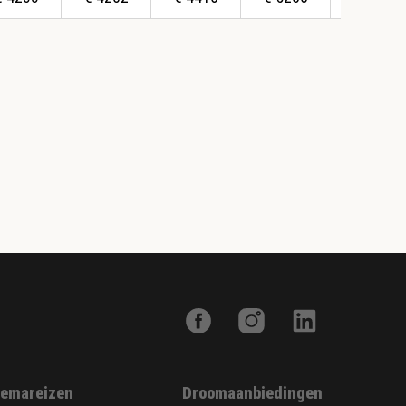
emareizen
Droomaanbiedingen