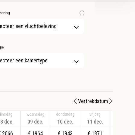
leving
ecteer een vluchtbeleving
pe
ecteer een kamertype
Vertrekdatum
dinsdag
woensdag
donderdag
vrijdag
zaterdag
8 dec.
09 dec.
10 dec.
11 dec.
12 dec.
€
2066
€
1964
€
1943
€
1871
€
1820