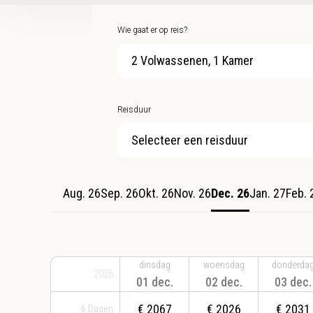
Wie gaat er op reis?
2 Volwassenen, 1 Kamer
Reisduur
Selecteer een reisduur
Aug. 26
Sep. 26
Okt. 26
Nov. 26
Dec. 26
Jan. 27
Feb. 
dinsdag
woensdag
donderda
2026
01 dec.
02 dec.
03 dec.
€
2067
€
2026
€
2031
6
Dagen