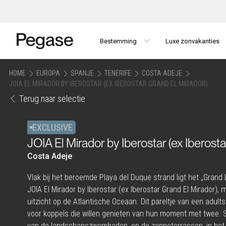
Bestemming
Luxe zonvakanties
HOME
EUROPA
SPANJE
TENERIFE
COSTA ADEJE
JOIA EL MIRADOR BY IBEROSTAR (EX IBEROSTAR GRAND EL MIRADOR)
Terug naar selectie
EXCLUSIVE
JOIA El Mirador by Iberostar (ex Iberost
Costa Adeje
Vlak bij het beroemde Playa del Duque strand ligt het „Grand L
JOIA El Mirador by Iberostar (ex Iberostar Grand El Mirador),
uitzicht op de Atlantische Oceaan. Dit pareltje van een adults
voor koppels die willen genieten van hun moment met twee.
van de landschapszwembaden, op de zonneterrassen, in het