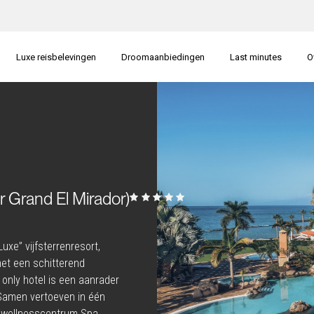
Luxe reisbelevingen
Droomaanbiedingen
Last minutes
O
ar Grand El Mirador)
uxe” vijfsterrenresort,
 met een schitterend
 only hotel is een aanrader
 Samen vertoeven in één
 wellnesscentrum Spa