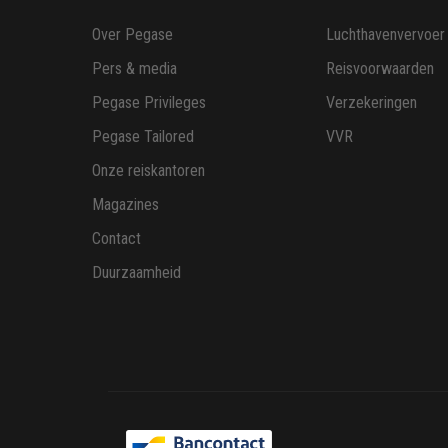
Over Pegase
Luchthavenvervoer
Pers & media
Reisvoorwaarden
Pegase Privileges
Verzekeringen
Pegase Tailored
VVR
Onze reiskantoren
Magazines
Contact
Duurzaamheid