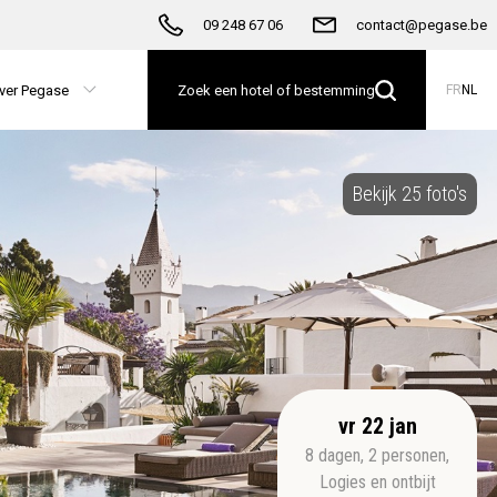
09 248 67 06
contact@pegase.be
ver Pegase
Zoek een hotel of bestemming
FR
NL
Bekijk 25 foto's
vr 22 jan
8
dagen
,
2
personen
,
Logies en ontbijt