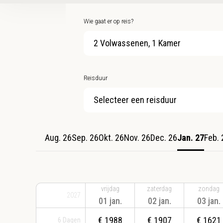
Wie gaat er op reis?
2 Volwassenen, 1 Kamer
Reisduur
Selecteer een reisduur
Aug. 26
Sep. 26
Okt. 26
Nov. 26
Dec. 26
Jan. 27
Feb. 
vrijdag
zaterdag
zondag
2027
01 jan.
02 jan.
03 jan.
€
1988
€
1907
€
1621
6
Dagen