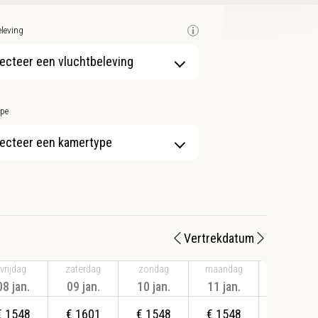
leving
ecteer een vluchtbeleving
pe
ecteer een kamertype
Vertrekdatum
vrijdag
zaterdag
zondag
maandag
dinsdag
08 jan.
09 jan.
10 jan.
11 jan.
12 jan.
€
1548
€
1601
€
1548
€
1548
€
1618