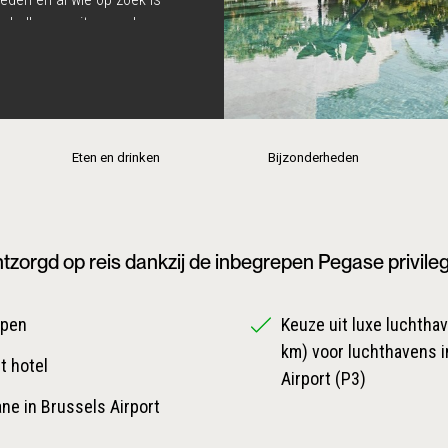
rbella een uitgesproken
signatuur van
ef ter wereld en algemene
n. Een echte aanrader!
Eten en drinken
Bijzonderheden
tzorgd op reis dankzij de inbegrepen Pegase privile
epen
Keuze uit luxe luchthave
km) voor luchthavens i
t hotel
Airport (P3)
ane in Brussels Airport