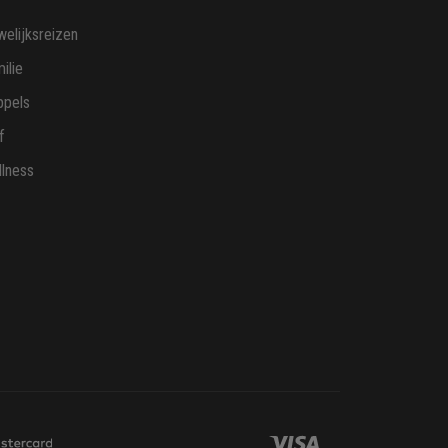
elijksreizen
ilie
ppels
f
lness