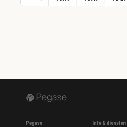
Pegase
Info & diensten