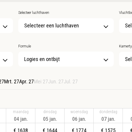
Selecteer luchthaven
Vluchtbe
Selecteer een luchthaven
Sel
Formule
Kamerty
Sel
27
Mrt. 27
Apr. 27
Mei 27
Jun. 27
Jul. 27
maandag
dinsdag
woensdag
donderdag
04 jan.
05 jan.
06 jan.
07 jan.
€
1638
€
1644
€
1774
€
1575