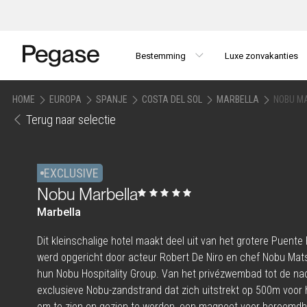
Bestemming
Luxe zonvakanties
HOME
EUROPA
SPANJE
COSTA DEL SOL
MARBELLA
NOBU M
Terug naar selectie
EXCLUSIVE
Nobu Marbella
Marbella
Dit kleinschalige hotel maakt deel uit van het grotere Puen
werd opgericht door acteur Robert De Niro en chef Nobu Mat
hun Nobu Hospitality Group. Van het privézwembad tot de nac
exclusieve Nobu-zandstrand dat zich uitstrekt op 500m voor h
om te zien en gezien te worden, een magneet voor beroemdhe