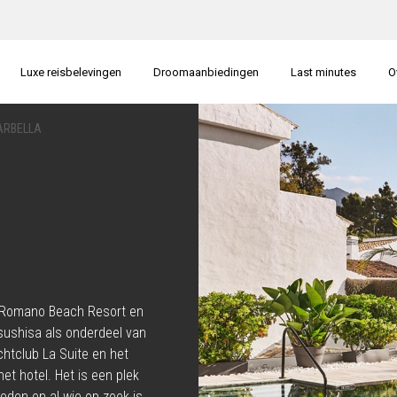
Luxe reisbelevingen
Droomaanbiedingen
Last minutes
O
ARBELLA
te Romano Beach Resort en
sushisa als onderdeel van
htclub La Suite en het
et hotel. Het is een plek
den en al wie op zoek is