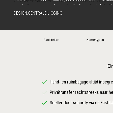
naar tastbare meerwaarde op vakantie. Bovendien is Nobu Ma
topbestemming voor fijnproevers. Het restaurant draagt het 
DESIGN
,
CENTRALE LIGGING
grootmeester Nobu Matsushisa, die geldt als beste sushi-ch
bekendheid verwierf om zijn Japans-Peruviaanse fusionkeuke
Faciliteiten
Kamertypes
On
Hand- en ruimbagage altijd inbegr
Privétransfer rechtstreeks naar he
Sneller door security via de Fast L