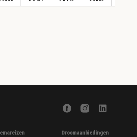
emareizen
Droomaanbiedingen