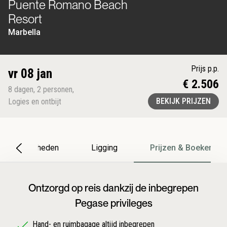
Puente Romano Beach
Resort
Marbella
Prijs p.p.
vr 08 jan
€ 2.506
8
dagen
,
2
personen
,
BEKIJK PRIJZEN
Logies en ontbijt
Bijzonderheden
Ligging
Prijzen & Boeken
Ontzorgd op reis dankzij de inbegrepen
Pegase privileges
Hand- en ruimbagage altijd inbegrepen