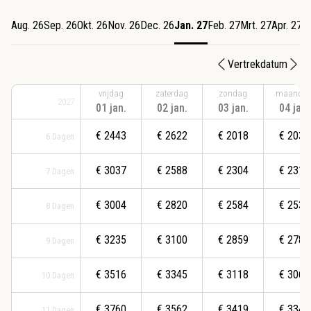
Aug. 26
Sep. 26
Okt. 26
Nov. 26
Dec. 26
Jan. 27
Feb. 27
Mrt. 27
Apr. 27
M
Vertrekdatum
vrijdag
zaterdag
zondag
maanda
2027
01 jan.
02 jan.
03 jan.
04 jan.
€
2443
€
2622
€
2018
€
2035
6
Dagen
€
3037
€
2588
€
2304
€
2315
7
Dagen
€
3004
€
2820
€
2584
€
2533
8
Dagen
€
3235
€
3100
€
2859
€
2786
9
Dagen
€
3516
€
3345
€
3118
€
3066
10
Dagen
€
3760
€
3562
€
3419
€
3346
11
Dagen