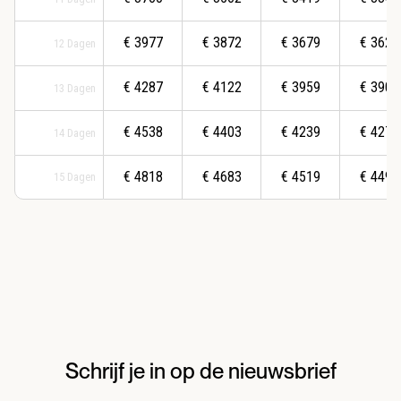
€
3977
€
3872
€
3679
€
3627
12
Dagen
€
4287
€
4122
€
3959
€
3907
13
Dagen
€
4538
€
4403
€
4239
€
4277
14
Dagen
€
4818
€
4683
€
4519
€
4494
15
Dagen
Schrijf je in op de nieuwsbrief