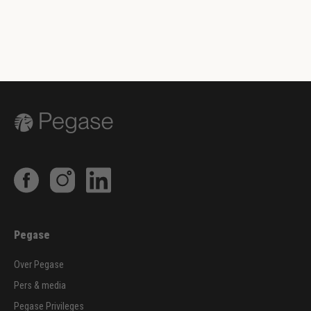
Pegase
Over Pegase
Pers & media
Pegase Privileges