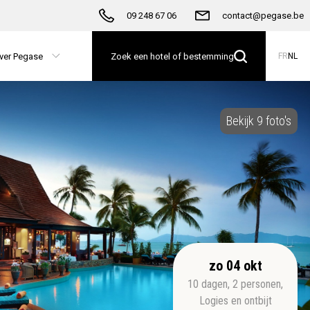
09 248 67 06
contact@pegase.be
ver Pegase
Zoek een hotel of bestemming
FR
NL
Bekijk 9 foto's
zo 04 okt
10
dagen
,
2
personen
,
Logies en ontbijt