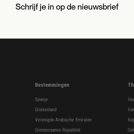
Schrijf je in op de nieuwsbrief
Bestemmingen
Th
Spanje
Huw
Griekenland
Fam
Verenigde Arabische Emiraten
Ko
Dominicaanse Republiek
Gol