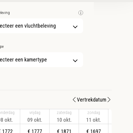
leving
ecteer een vluchtbeleving
pe
ecteer een kamertype
Vertrekdatum
onderdag
vrijdag
zaterdag
zondag
maandag
08 okt.
09 okt.
10 okt.
11 okt.
12 okt.
€
1772
€
1777
€
1871
€
1697
€
1697