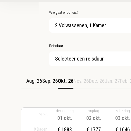
Wie gaat er op reis?
2 Volwassenen, 1 Kamer
Reisduur
Selecteer een reisduur
Aug. 26
Sep. 26
Okt. 26
Nov. 26
Dec. 26
Jan. 27
Feb. 
donderdag
vrijdag
zaterdag
2026
01 okt.
02 okt.
03 okt.
€
1883
€
1777
€
1646
9
Dagen