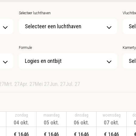
Selecteer luchthaven
Vluchtbe
Selecteer een luchthaven
Sel
Formule
Kamerty
Sel
27
Mrt. 27
Apr. 27
Mei 27
Jun. 27
Jul. 27
zondag
maandag
dinsdag
woensdag
d
04 okt.
05 okt.
06 okt.
07 okt.
€
1646
€
1646
€
1646
€
1646