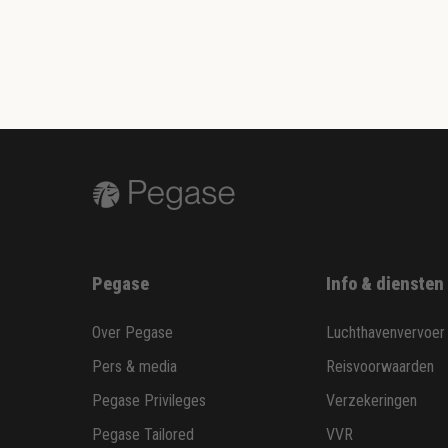
Pegase
Info & diensten
Over Pegase
Luchthavenvervoer
Pers & media
Reisvoorwaarden
Pegase Privileges
Verzekeringen
Pegase Tailored
VVR