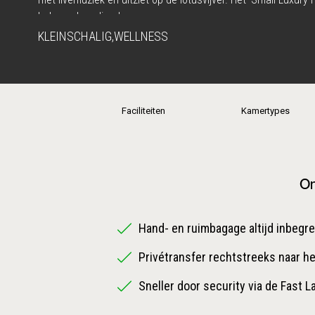
helemaal verdiend.
KLEINSCHALIG
,
WELLNESS
Faciliteiten
Kamertypes
On
Hand- en ruimbagage altijd inbegr
Privétransfer rechtstreeks naar he
Sneller door security via de Fast L