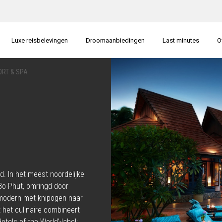
Luxe reisbelevingen
Droomaanbiedingen
Last minutes
O
ORT & SPA
. In het meest noordelijke
 Bo Phut, omringd door
 modern met knipogen naar
t het culinaire combineert
otels of the World’-label: