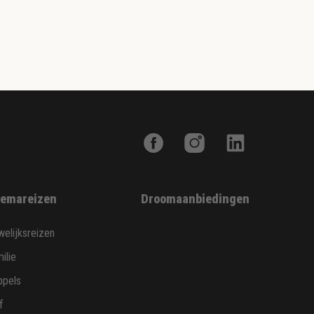
emareizen
Droomaanbiedingen
elijksreizen
ilie
ppels
f