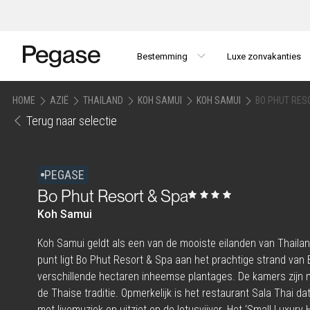
Bestemming
Luxe zonvakanties
HOME
AZIË
THAILAND
KOH SAMUI
KOH SAMUI
BO PHUT RES
Terug naar selectie
PEGASE
Bo Phut Resort & Spa
Koh Samui
Koh Samui geldt als een van de mooiste eilanden van Thailand
punt ligt Bo Phut Resort & Spa aan het prachtige strand van
verschillende hectaren inheemse plantages. De kamers zijn
de Thaise traditie. Opmerkelijk is het restaurant Sala Thai da
met livemuziek en uitziet op de lotusvijver. Het ‘Small Luxury H