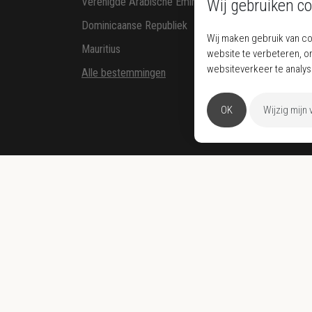
Verenigde Arabische Emiraten
Ko
Wij gebruiken co
Dominicaanse Republiek
Gol
Wij maken gebruik van c
Mauritius
Wel
website te verbeteren, o
websiteverkeer te analy
Alle bestemmingen
OK
Wijzig mijn