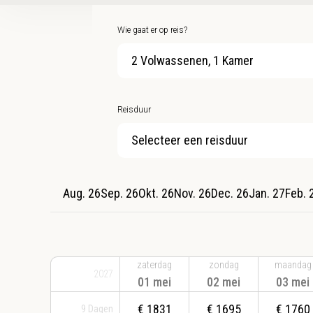
Wie gaat er op reis?
2 Volwassenen, 1 Kamer
Reisduur
Selecteer een reisduur
Aug. 26
Sep. 26
Okt. 26
Nov. 26
Dec. 26
Jan. 27
Feb. 
zaterdag
zondag
maandag
2027
01 mei
02 mei
03 mei
€
1831
€
1695
€
1760
9
Dagen