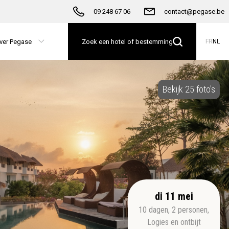
09 248 67 06
contact@pegase.be
ver Pegase
Zoek een hotel of bestemming
FR
NL
Bekijk 25 foto's
di 11 mei
10
dagen
,
2
personen
,
Logies en ontbijt