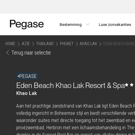
Bestemming
Luxe zonvakanties
HOME
AZIË
THAILAND
PHUKET
KHAO LAK
EDEN BEACH KHAO
Terug naar selectie
PEGASE
Eden Beach Khao Lak Resort & Spa
Khao Lak
Aan het prachtige zandstrand van Khao Lak ligt Eden Beach R
volledig ingericht in Boheemse stijl en biedt verschillende ver
waaronder suites met directe toegang tot het zwembad en ee
privézwembad. Herbron met een lichaamsbehandeling in Th
drankje in de Sunset Pool Bar en geniet van all-day dining in 