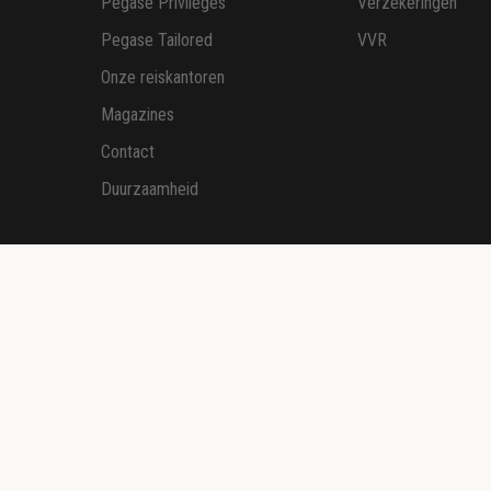
Pegase Privileges
Verzekeringen
Pegase Tailored
VVR
Onze reiskantoren
Magazines
Contact
Duurzaamheid