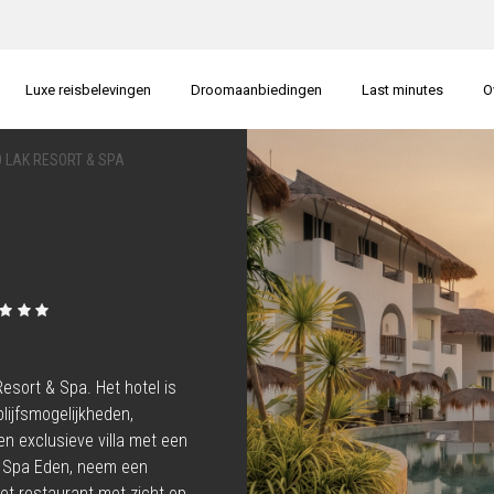
Luxe reisbelevingen
Droomaanbiedingen
Last minutes
O
 LAK RESORT & SPA
esort & Spa. Het hotel is
blijfsmogelijkheden,
n exclusieve villa met een
e Spa Eden, neem een
het restaurant met zicht op