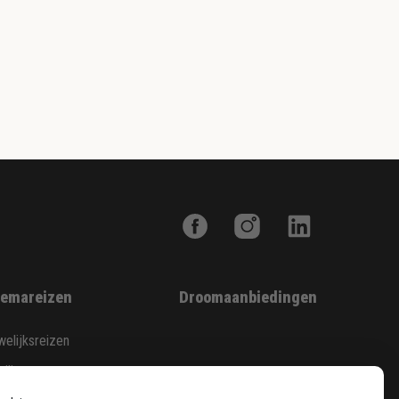
emareizen
Droomaanbiedingen
elijksreizen
ilie