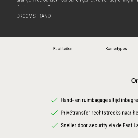
de Andamanse Zee.
DROOMSTRAND
Faciliteiten
Kamertypes
On
Hand- en ruimbagage altijd inbegr
Privétransfer rechtstreeks naar he
Sneller door security via de Fast L