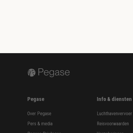
Pegase
Info & diensten
Over Pegase
Luchthavenvervoer
Pers & media
Reisvoorwaarden