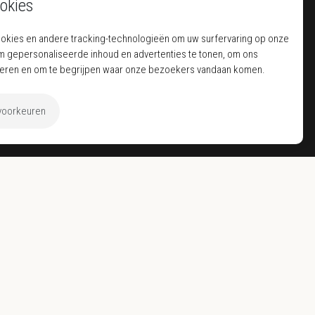
ppels
okies
f
ookies en andere tracking-technologieën om uw surfervaring op onze
lness
m gepersonaliseerde inhoud en advertenties te tonen, om ons
seren en om te begrijpen waar onze bezoekers vandaan komen.
 voorkeuren