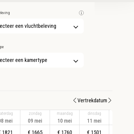
leving
ecteer een vluchtbeleving
pe
ecteer een kamertype
Vertrekdatum
aterdag
zondag
maandag
dinsdag
woensdag
08 mei
09 mei
10 mei
11 mei
12 mei
€
1821
€
1665
€
1760
€
1501
€
1760