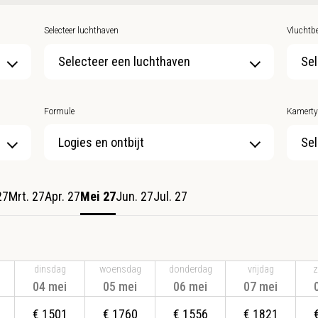
Selecteer luchthaven
Vluchtbe
Selecteer een luchthaven
Sel
Formule
Kamerty
Sel
27
Mrt. 27
Apr. 27
Mei 27
Jun. 27
Jul. 27
dinsdag
woensdag
donderdag
vrijdag
z
04 mei
05 mei
06 mei
07 mei
€
1501
€
1760
€
1556
€
1821