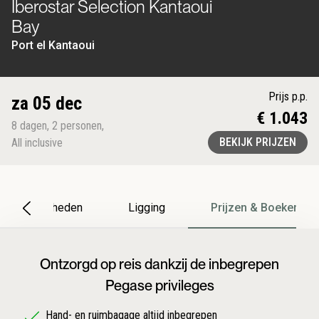
Iberostar Selection Kantaoui
Bay
Port el Kantaoui
Prijs p.p.
za 05 dec
€ 1.043
8
dagen
,
2
personen
,
BEKIJK PRIJZEN
All inclusive
Bijzonderheden
Ligging
Prijzen & Boeken
Ontzorgd op reis dankzij de inbegrepen
Pegase privileges
Hand- en ruimbagage altijd inbegrepen