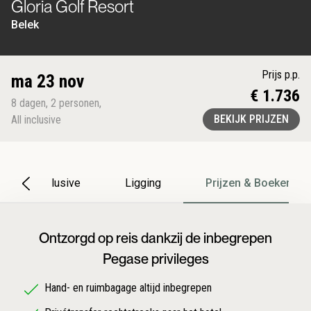
Gloria Golf Resort
Belek
Prijs p.p.
ma 23 nov
€ 1.736
8
dagen
,
2
personen
,
BEKIJK PRIJZEN
All inclusive
All Inclusive
Ligging
Prijzen & Boeken
Ontzorgd op reis dankzij de inbegrepen
Pegase privileges
Hand- en ruimbagage altijd inbegrepen