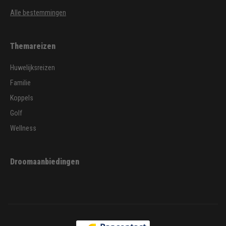
Alle bestemmingen
Themareizen
Huwelijksreizen
Familie
Koppels
Golf
Wellness
Droomaanbiedingen