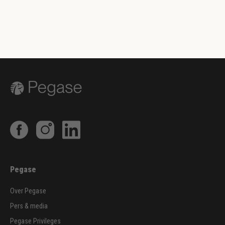
Pegase
Over Pegase
Pers & media
Pegase Privileges