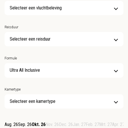
Selecteer een vluchtbeleving
Reisduur
Selecteer een reisduur
Formule
Kamertype
Selecteer een kamertype
Aug. 26
Sep. 26
Okt. 26
Nov. 26
Dec. 26
Jan. 27
Feb. 27
Mrt. 27
Apr. 27
M