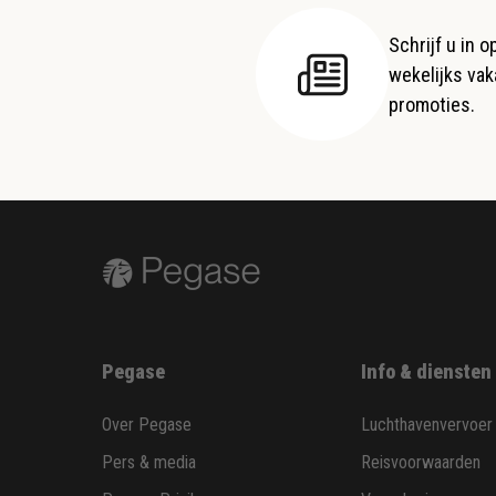
Schrijf u in 
wekelijks vaka
promoties.
Pegase
Info & diensten
Over Pegase
Luchthavenvervoer
Pers & media
Reisvoorwaarden