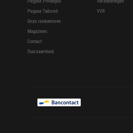
Pegase Privileges
Verzekeringen
Pegase Tailored
VVR
Onze reiskantoren
Magazines
Contact
Duurzaamheid