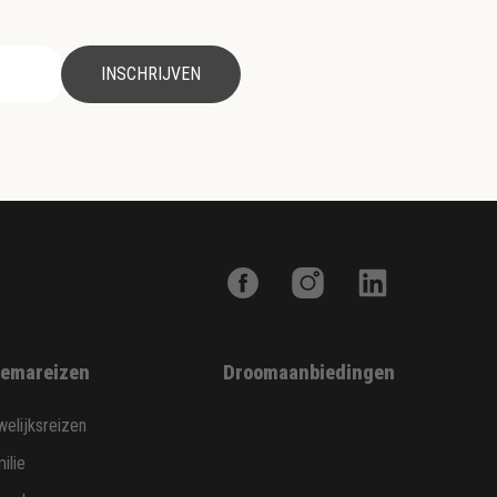
INSCHRIJVEN
emareizen
Droomaanbiedingen
elijksreizen
ilie