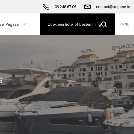
09 248 67 06
contact@pegase.be
ver Pegase
Zoek een hotel of bestemming
FR
NL
s