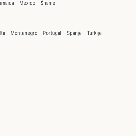
amaica
Mexico
$name
lta
Montenegro
Portugal
Spanje
Turkije