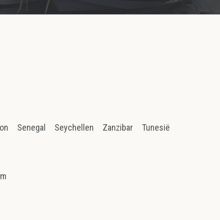
ion
Senegal
Seychellen
Zanzibar
Tunesië
am