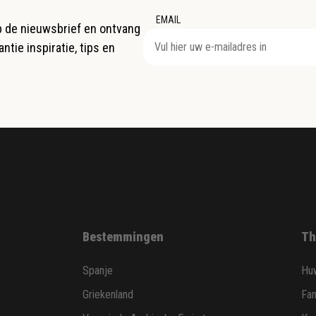
EMAIL
op de nieuwsbrief en ontvang
ntie inspiratie, tips en
Bestemmingen
Th
Spanje
Huw
Griekenland
Fam