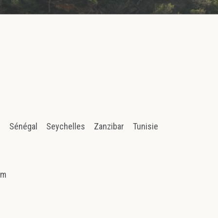
n
Sénégal
Seychelles
Zanzibar
Tunisie
am