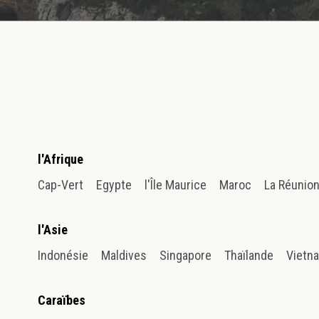
l'Afrique
Cap-Vert
Egypte
l'Île Maurice
Maroc
La Réunio
l'Asie
Indonésie
Maldives
Singapore
Thaïlande
Vietn
Caraïbes