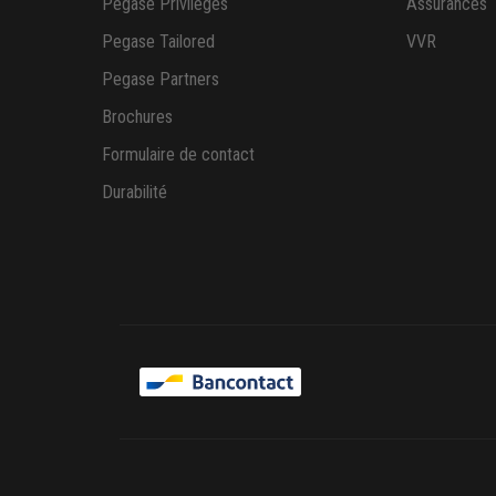
Pegase Privileges
Assurances
Pegase Tailored
VVR
Pegase Partners
Brochures
Formulaire de contact
Durabilité