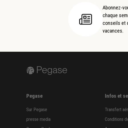
Abonnez-vou
chaque semai
conseils et
vacances.
Pegase
Infos et s
Sur Pegase
Transfert aé
presse media
Conditions d