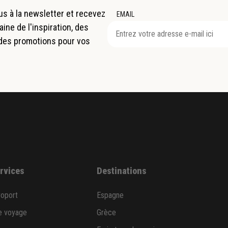
s à la newsletter et recevez
EMAIL
ne de l'inspiration, des
 des promotions pour vos
ervices
Destinations
roport
Espagne
e voyage
Grèce