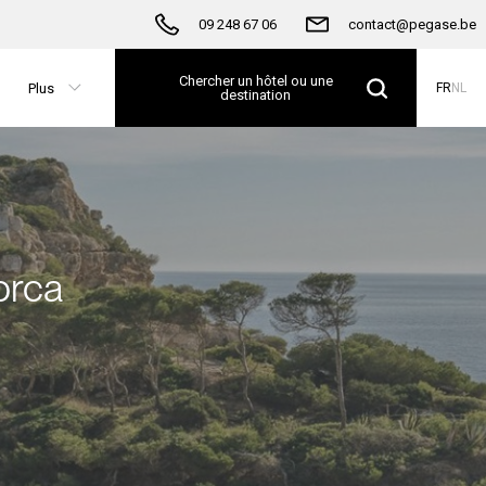
09 248 67 06
contact@pegase.be
Chercher un hôtel ou une
Plus
FR
NL
destination
orca