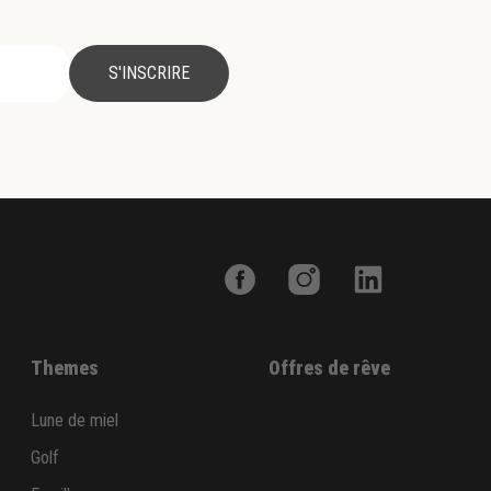
S'INSCRIRE
Themes
Offres de rêve
Lune de miel
Golf