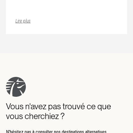
de poudre. Le masala créole est similaire au masala
indien. Les ingrédients de base sont les mêmes mais
les quantités peuvent varier. Avant le repas, on boit
Lire plus
généralement du rhum, du litchi, du jus de mangue ou
d'ananas. Une autre boisson typique est le sirop fait à
partir de tamarin. Un vin populaire qui est souvent bu
est le "vin Cilaos". Pour le dessert, ils mangent
généralement des fruits de saison comme la mangue,
l'ananas ou le litchi. Il y a aussi des tartes comme la
"ti'son pie" (tarte au maïs) et des beignets de banane.
Vous n'avez pas trouvé ce que
vous cherchiez ?
N'hésitez pas à consulter nos destinations alternatives.