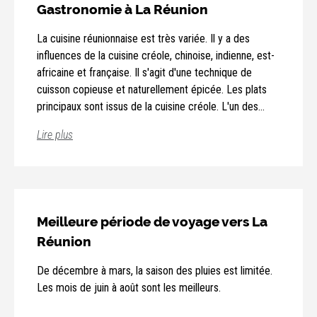
Gastronomie à La Réunion
La cuisine réunionnaise est très variée. Il y a des
influences de la cuisine créole, chinoise, indienne, est-
africaine et française. Il s'agit d'une technique de
cuisson copieuse et naturellement épicée. Les plats
principaux sont issus de la cuisine créole. L'un des
plats créoles les plus célèbres est le "carris" : poisson,
Lire plus
viande ou volaille dans une sauce fortement épicée. Il
se mange avec du riz, des haricots et du grail, une
sauce épicée à base de tomates, d'oignons et de
poivrons. Les plats sont toujours accompagnés de riz.
Outre le "carris", le "rougail" et le ragoût sont les mets
Meilleure période de voyage vers La
les plus courants. Il est fortement épicé et se
Réunion
compose, outre la viande, de tomates en dés, de
gingembre moulu, d'oignons hachés, de paprika et de
De décembre à mars, la saison des pluies est limitée.
poivrons (sorte de piments). Ensuite, le "masala" de
Les mois de juin à août sont les meilleurs.
poulet ou de chèvre est également souvent au menu.
Le masala est un mélange d'épices typique sous forme