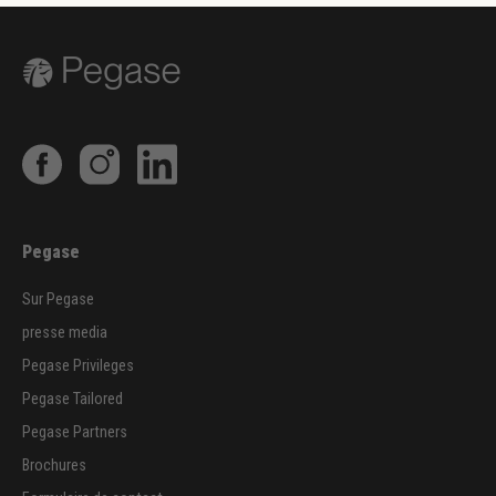
Pegase
Sur Pegase
presse media
Pegase Privileges
Pegase Tailored
Pegase Partners
Brochures