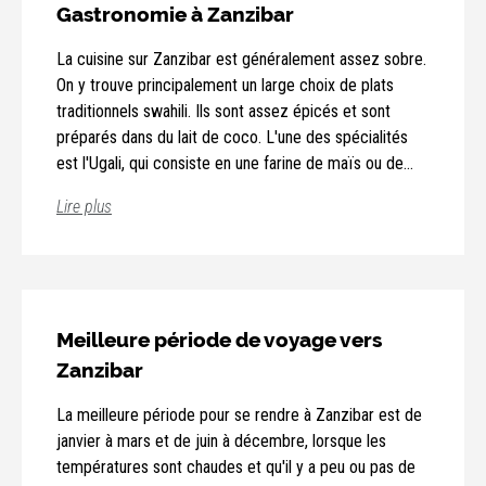
Gastronomie à Zanzibar
La cuisine sur Zanzibar est généralement assez sobre.
On y trouve principalement un large choix de plats
traditionnels swahili. Ils sont assez épicés et sont
préparés dans du lait de coco. L'une des spécialités
est l'Ugali, qui consiste en une farine de maïs ou de
manioc, servie avec de la viande, du poisson, du riz ou
Lire plus
des haricots. À Zanzibar, vous pouvez sentir et goûter
de nombreuses épices cultivées localement. Le seul
légume que l'on consomme beaucoup est le Matoke,
Les amateurs d'alcool peuvent opter pour la bière
qui ressemble un peu à notre endive. Les bananes
Safari ou le Konyagi, une boisson à base de gin.
existent sous toutes les formes et tailles à Zanzibar et
Meilleure période de voyage vers
sont également préparées de différentes manières.
Zanzibar
Les préparations les plus courantes sont la soupe de
banane, la banane frite et la banane bouillie, mais aussi
La meilleure période pour se rendre à Zanzibar est de
la bière de banane. Il existe également un certain
janvier à mars et de juin à décembre, lorsque les
nombre d'en-cas populaires tels que le chipsi mayai
températures sont chaudes et qu'il y a peu ou pas de
(omelette aux pommes de terre), le samosa (triangle