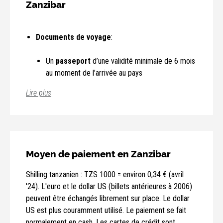
Zanzibar
Documents de voyage
Un
passeport
d’une validité minimale de 6 mois
au moment de l’arrivée au pays
Lire plus
e-visa
demandé et obtenu en ligne
via
https://visa.immigration.go.tz/
Moyen de paiement en Zanzibar
Shilling tanzanien : TZS 1000 = environ 0,34 € (avril
'24). L'euro et le dollar US (billets antérieures à 2006)
peuvent être échangés librement sur place. Le dollar
visa à l’arrivée est possible mais n’est pas
US est plus couramment utilisé. Le paiement se fait
garanti et entre autres pour cette raison
normalement en cash. Les cartes de crédit sont