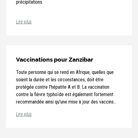
précipitations.
de pâte rempli de viande ou de légumes) et le
mishkaki ou nyama choma (brochette de viande
grillée).
Lire plus
Vaccinations pour Zanzibar
Toute personne qui se rend en Afrique, quelles que
soient la durée et les circonstances, doit être
protégée contre l'hépatite A et B. La vaccination
contre la fièvre typhoïde est également fortement
recommandée ainsi qu'une mise à jour des vaccins
contre la polio, le tétanos et la diphtérie. Une
Lire plus
vaccination contre la fièvre jaune est obligatoire. Des
comprimés anti-paludisme et un bon produit anti-
moustique sont fortement recommandés.