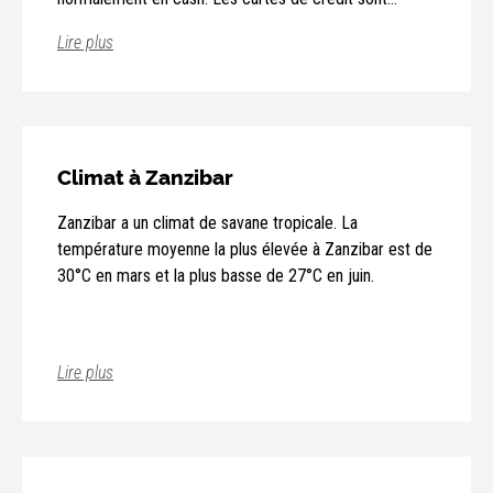
déconseillé
acceptées dans la plupart des hôtels et des
Lire plus
restaurants.
Pour plus
d’informations :
https://www.be.tzembassy.go.tz/tanzania/to
to-tanzania
,
https://tanzania-
eservices.org/requirements/
Climat à Zanzibar
Zanzibar a un climat de savane tropicale. La
température moyenne la plus élevée à Zanzibar est de
Mise à jour : 29/01/2024
30°C en mars et la plus basse de 27°C en juin.
Lire plus