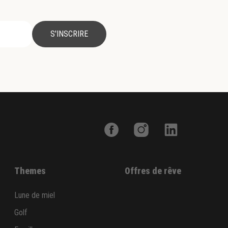
S'INSCRIRE
Themes
Offres de rêve
Lune de miel
Golf