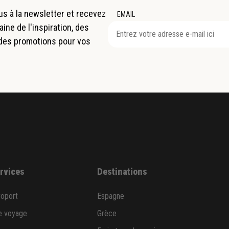
s à la newsletter et recevez
EMAIL
ne de l'inspiration, des
 des promotions pour vos
ervices
Destinations
roport
Espagne
e voyage
Grèce