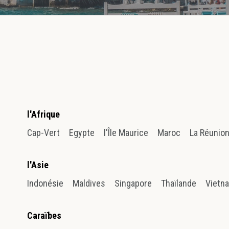
l'Afrique
Cap-Vert
Egypte
l'Île Maurice
Maroc
La Réunio
l'Asie
Indonésie
Maldives
Singapore
Thaïlande
Vietn
Caraïbes