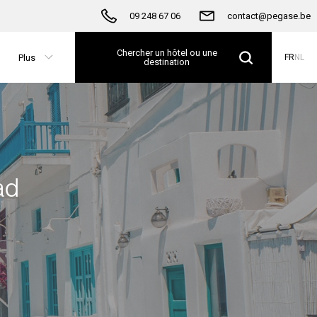
09 248 67 06
contact@pegase.be
Chercher un hôtel ou une
Plus
FR
NL
destination
ad