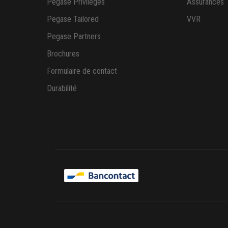
Pegase Privileges
Assurances
Pegase Tailored
VVR
Pegase Partners
Brochures
Formulaire de contact
Durabilité