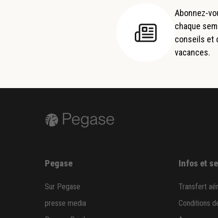
Abonnez-vou
chaque semai
conseils et
vacances.
Pegase
Infos et s
Sur Pegase
Transfert aé
presse media
Conditions d