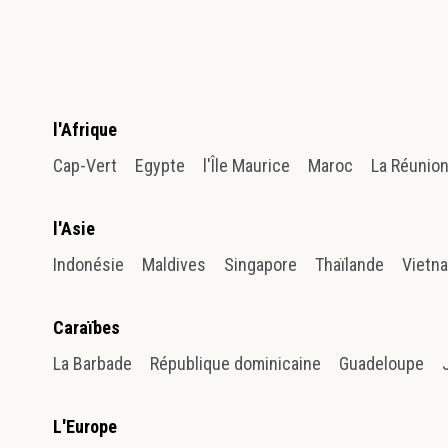
l'Afrique
Cap-Vert
Egypte
l'Île Maurice
Maroc
La Réunio
l'Asie
Indonésie
Maldives
Singapore
Thaïlande
Vietn
Caraïbes
La Barbade
République dominicaine
Guadeloupe
L'Europe