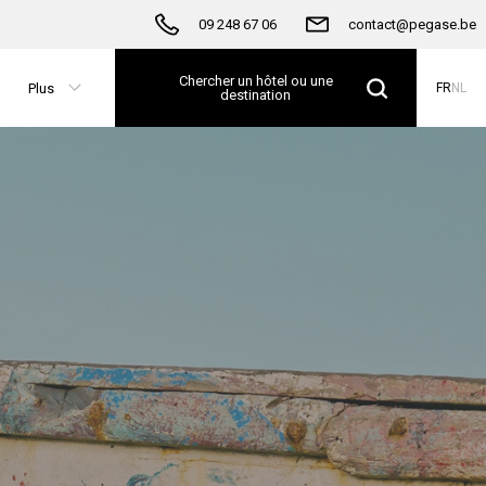
09 248 67 06
contact@pegase.be
Chercher un hôtel ou une
Plus
FR
NL
destination