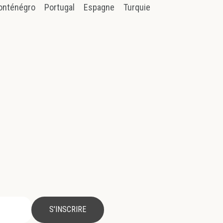
onténégro
Portugal
Espagne
Turquie
S'INSCRIRE