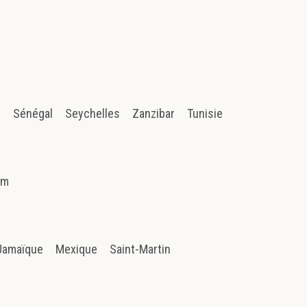
n
Sénégal
Seychelles
Zanzibar
Tunisie
am
Jamaïque
Mexique
Saint-Martin