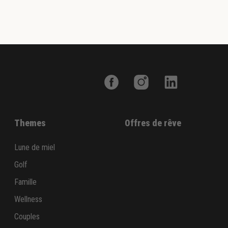
Themes
Offres de rêve
Lune de miel
Golf
Famille
Wellness
Couples