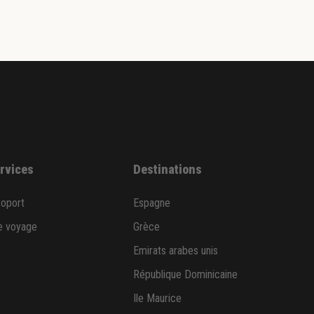
ervices
Destinations
roport
Espagne
e voyage
Grèce
Emirats arabes unis
République Dominicaine
Ile Maurice