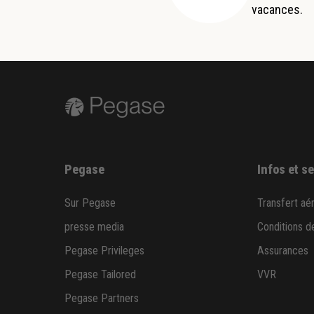
vacances.
Pegase
Infos et s
Sur Pegase
Transfert aé
presse media
Conditions d
Pegase Privileges
Assurances
Pegase Tailored
VVR
Pegase Partners