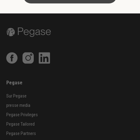
Pegase
Sur Pegase
presse media
Pegase Privileges
Pegase Tailored
Pegase Partners